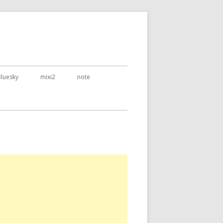
Bluesky
mixi2
note