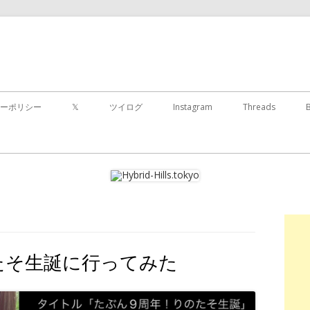
コ
ン
ーポリシー
𝕏
ツイログ
Instagram
Threads
テ
ン
ツ
に
移
動
す
る
のたそ生誕に行ってみた