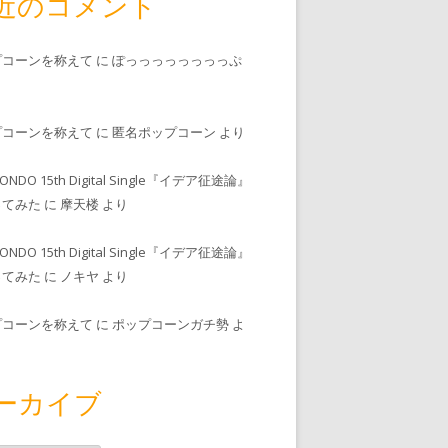
近のコメント
プコーンを称えて
に
ぽっっっっっっっっぷ
プコーンを称えて
に
匿名ポップコーン
より
MONDO 15th Digital Single『イデア征途論』
ってみた
に
摩天楼
より
MONDO 15th Digital Single『イデア征途論』
ってみた
に
ノキヤ
より
プコーンを称えて
に
ポップコーンガチ勢
よ
ーカイブ