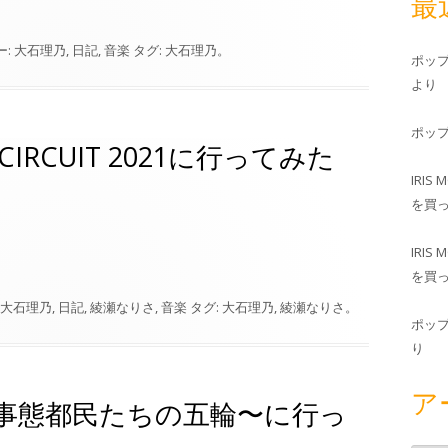
最
ー:
大石理乃
,
日記
,
音楽
タグ:
大石理乃
。
ポッ
より
ポッ
I CIRCUIT 2021に行ってみた
IRIS 
を買
IRIS 
を買
大石理乃
,
日記
,
綾瀬なりさ
,
音楽
タグ:
大石理乃
,
綾瀬なりさ
。
ポッ
り
ア
事態都民たちの五輪〜に行っ