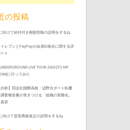
近の投稿
児に向けて給付付き税額控除の説明をするね
ンイレブンとPayPayの会員ID統合に関する詳
゚ート
UNDERGROUND LIVE TOUR 2026 [TO MY
EDOM]に行ってみた
底分析】同志社国際高校・辺野古ボート転覆
、調査報告書が突きつける「組織の形骸化」
う真実
児に向けて皇室典範改正の説明をするね