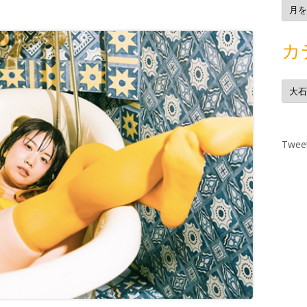
ア
ー
カ
イ
ブ
カ
カ
テ
ゴ
リ
ー
Tweet