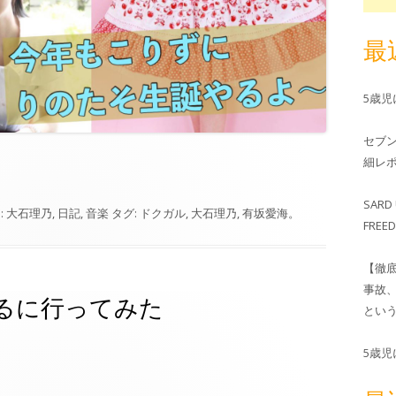
最
5歳
セブ
細レホ
SARD 
:
大石理乃
,
日記
,
音楽
タグ:
ドクガル
,
大石理乃
,
有坂愛海
。
FRE
【徹
事故
やるに行ってみた
とい
5歳