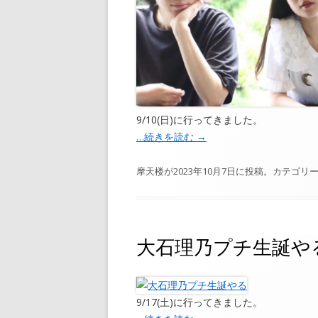
9/10(日)に行ってきました。
…続きを読む
→
摩天楼
が
2023年10月7日
に投稿。カテゴリー
大石理乃プチ生誕
9/17(土)に行ってきました。