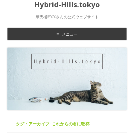
Hybrid-Hills.tokyo
摩天楼𝔼𝕏𝕏さんの公式ウェブサイト
メニュー
コ
ン
テ
ン
ツ
に
移
動
す
る
タグ・アーカイブ:
これからの君に乾杯