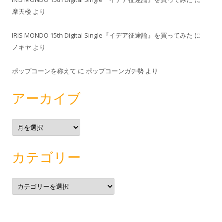
摩天楼
より
IRIS MONDO 15th Digital Single『イデア征途論』を買ってみた
に
ノキヤ
より
ポップコーンを称えて
に
ポップコーンガチ勢
より
アーカイブ
ア
ー
カ
イ
ブ
カテゴリー
カ
テ
ゴ
リ
ー