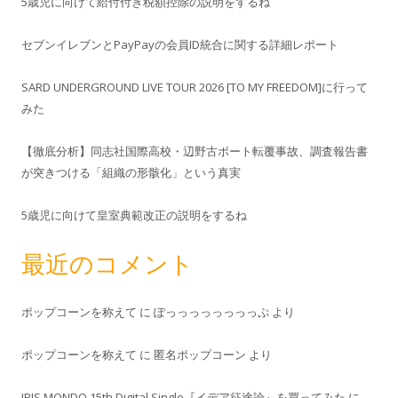
5歳児に向けて給付付き税額控除の説明をするね
セブンイレブンとPayPayの会員ID統合に関する詳細レポート
SARD UNDERGROUND LIVE TOUR 2026 [TO MY FREEDOM]に行って
みた
【徹底分析】同志社国際高校・辺野古ボート転覆事故、調査報告書
が突きつける「組織の形骸化」という真実
5歳児に向けて皇室典範改正の説明をするね
最近のコメント
ポップコーンを称えて
に
ぽっっっっっっっっぷ
より
ポップコーンを称えて
に
匿名ポップコーン
より
IRIS MONDO 15th Digital Single『イデア征途論』を買ってみた
に