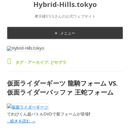
Hybrid-Hills.tokyo
摩天楼𝔼𝕏𝕏さんの公式ウェブサイト
メニュー
コ
ン
テ
ン
ツ
に
タグ・アーカイブ:
どやグラ
移
動
す
る
仮面ライダーギーツ 龍騎フォーム VS.
仮面ライダーバッファ 王蛇フォーム
てれびくん超バトルDVDで新フォームが登場❗️
…続きを読む
→