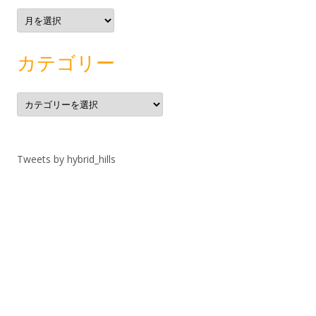
ア
ー
カ
イ
ブ
カテゴリー
カ
テ
ゴ
リ
ー
Tweets by hybrid_hills