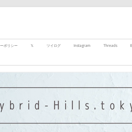
コ
ン
ーポリシー
𝕏
ツイログ
Instagram
Threads
テ
ン
ツ
に
移
動
す
る