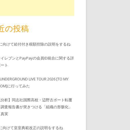
近の投稿
児に向けて給付付き税額控除の説明をするね
ンイレブンとPayPayの会員ID統合に関する詳
゚ート
UNDERGROUND LIVE TOUR 2026 [TO MY
EDOM]に行ってみた
底分析】同志社国際高校・辺野古ボート転覆
、調査報告書が突きつける「組織の形骸化」
う真実
児に向けて皇室典範改正の説明をするね