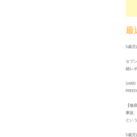
最
5歳
セブ
細レホ
SARD 
FRE
【徹
事故
とい
5歳