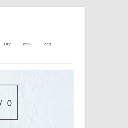
Bluesky
mixi2
note