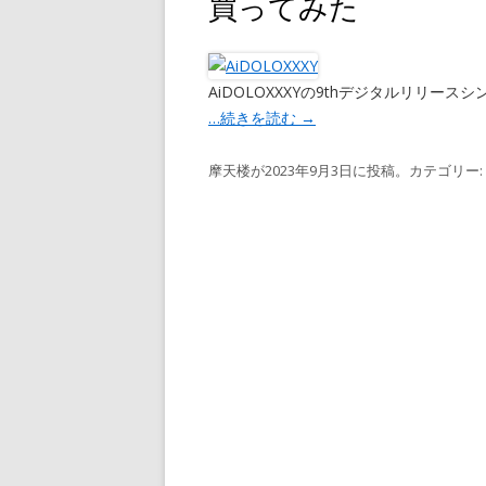
買ってみた
AiDOLOXXXYの9thデジタルリリー
…続きを読む
→
摩天楼
が
2023年9月3日
に投稿。カテゴリー: