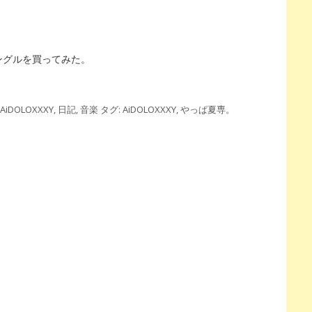
スシングルを買ってみた。
AiDOLOXXXY
,
日記
,
音楽
タグ:
AiDOLOXXXY
,
やっぱ夏専
。