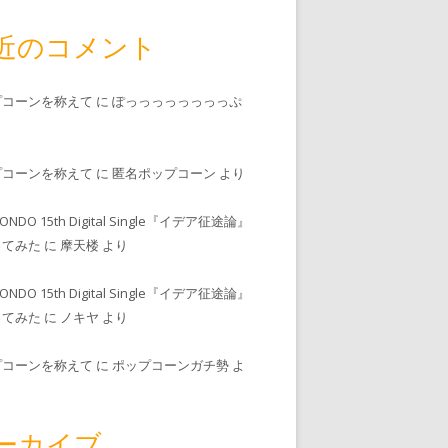
近のコメント
プコーンを称えて
に
ぽっっっっっっっっぷ
プコーンを称えて
に
匿名ポップコーン
より
MONDO 15th Digital Single『イデア征途論』
ってみた
に
摩天楼
より
MONDO 15th Digital Single『イデア征途論』
ってみた
に
ノキヤ
より
プコーンを称えて
に
ポップコーンガチ勢
よ
ーカイブ