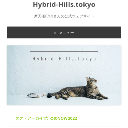
Hybrid-Hills.tokyo
摩天楼𝔼𝕏𝕏さんの公式ウェブサイト
メニュー
コ
ン
テ
ン
ツ
に
移
動
す
る
タグ・アーカイブ:
ゆめNOW2022