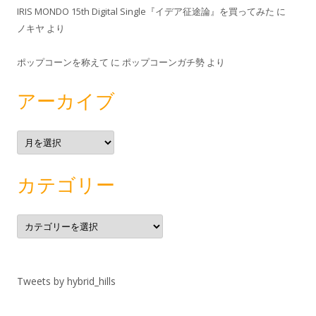
IRIS MONDO 15th Digital Single『イデア征途論』を買ってみた
に
ノキヤ
より
ポップコーンを称えて
に
ポップコーンガチ勢
より
アーカイブ
ア
ー
カ
イ
ブ
カテゴリー
カ
テ
ゴ
リ
ー
Tweets by hybrid_hills