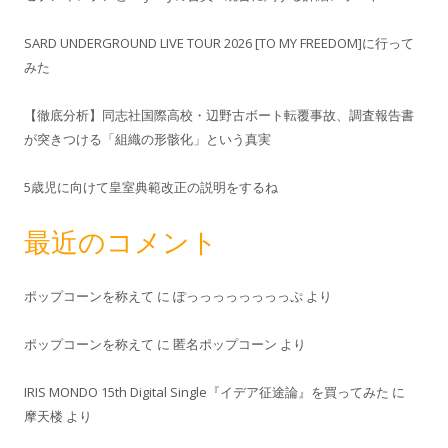
SARD UNDERGROUND LIVE TOUR 2026 [TO MY FREEDOM]に行って
みた
【徹底分析】同志社国際高校・辺野古ボート転覆事故、調査報告書
が突きつける「組織の形骸化」という真実
5歳児に向けて皇室典範改正の説明をするね
最近のコメント
ポップコーンを称えて
に
ぽっっっっっっっっぷ
より
ポップコーンを称えて
に
匿名ポップコーン
より
IRIS MONDO 15th Digital Single『イデア征途論』を買ってみた
に
摩天楼
より