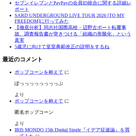
セブンイレブンとPayPayの会員ID統合に関する詳細レ
ポート
SARD UNDERGROUND LIVE TOUR 2026 [TO MY
FREEDOM]に行ってみた
【徹底分析】同志社国際高校・辺野古ボート転覆事
故、調査報告書が突きつける「組織の形骸化」という
真実
5歳児に向けて皇室典範改正の説明をするね
最近のコメント
ポップコーンを称えて
に
ぽっっっっっっっっぷ
より
ポップコーンを称えて
に
匿名ポップコーン
より
IRIS MONDO 15th Digital Single『イデア征途論』を買