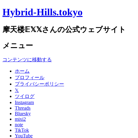
Hybrid-Hills.tokyo
摩天楼𝔼𝕏𝕏さんの公式ウェブサイト
メニュー
コンテンツに移動する
ホーム
プロフィール
プライバシーポリシー
𝕏
ツイログ
Instagram
Threads
Bluesky
mixi2
note
TikTok
YouTube