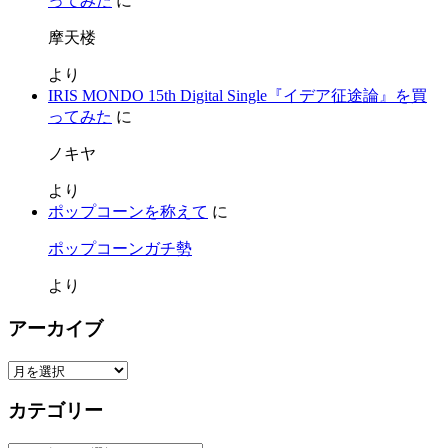
ってみた
に
摩天楼
より
IRIS MONDO 15th Digital Single『イデア征途論』を買
ってみた
に
ノキヤ
より
ポップコーンを称えて
に
ポップコーンガチ勢
より
アーカイブ
ア
ー
カテゴリー
カ
イ