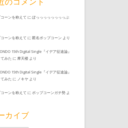
近のコメント
プコーンを称えて
に
ぽっっっっっっっっぷ
プコーンを称えて
に
匿名ポップコーン
より
MONDO 15th Digital Single『イデア征途論』
ってみた
に
摩天楼
より
MONDO 15th Digital Single『イデア征途論』
ってみた
に
ノキヤ
より
プコーンを称えて
に
ポップコーンガチ勢
よ
ーカイブ