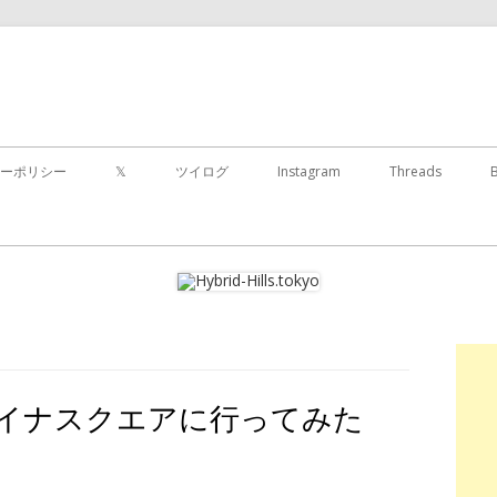
コ
ン
ーポリシー
𝕏
ツイログ
Instagram
Threads
テ
ン
ツ
に
移
動
す
る
ogiチャイナスクエアに行ってみた