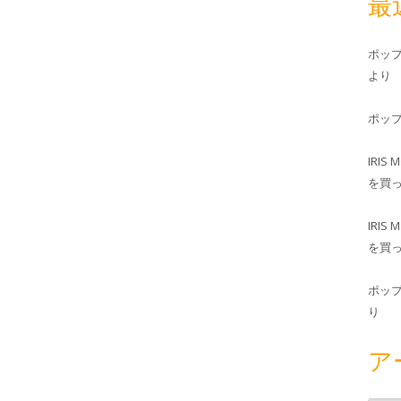
最
ポッ
より
ポッ
IRIS 
を買
IRIS 
を買
ポッ
り
ア