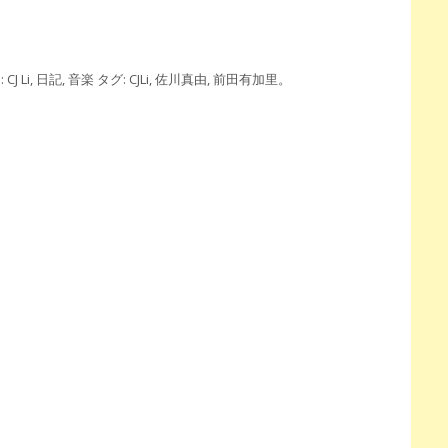
:
CJ Li
,
日記
,
音楽
タグ:
CJLi
,
佐川真由
,
前田有加里
。