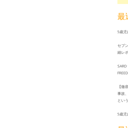
最
5歳
セブ
細レホ
SARD 
FRE
【徹
事故
とい
5歳