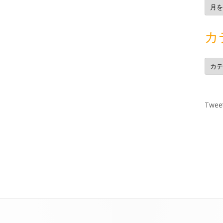
ア
ー
カ
イ
ブ
カ
カ
テ
ゴ
リ
ー
Tweet