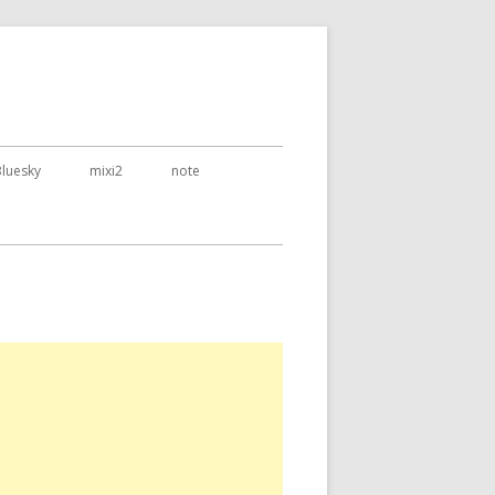
Bluesky
mixi2
note