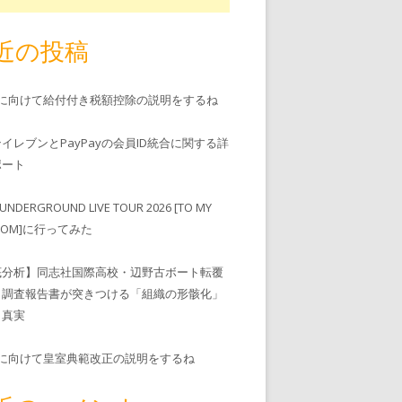
近の投稿
児に向けて給付付き税額控除の説明をするね
ンイレブンとPayPayの会員ID統合に関する詳
゚ート
UNDERGROUND LIVE TOUR 2026 [TO MY
EDOM]に行ってみた
底分析】同志社国際高校・辺野古ボート転覆
、調査報告書が突きつける「組織の形骸化」
う真実
児に向けて皇室典範改正の説明をするね