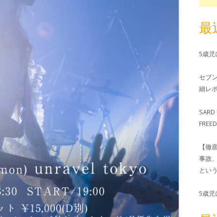
最
5歳
セブ
細レホ
SARD 
FRE
【徹
事故
とい
5歳