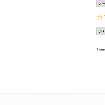
ア
ー
カ
イ
ブ
カ
カ
テ
ゴ
リ
ー
Tweet