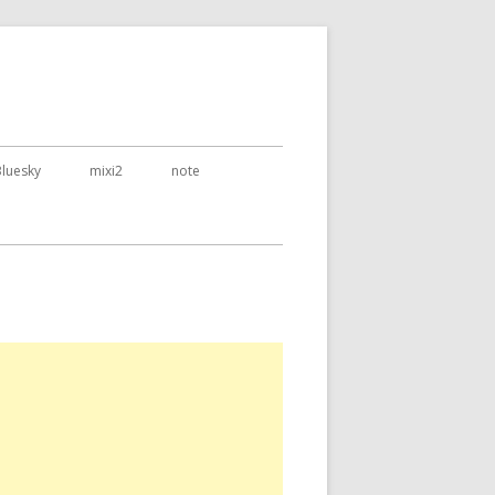
Bluesky
mixi2
note