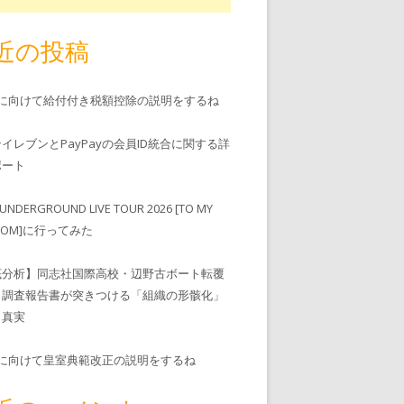
近の投稿
児に向けて給付付き税額控除の説明をするね
ンイレブンとPayPayの会員ID統合に関する詳
゚ート
UNDERGROUND LIVE TOUR 2026 [TO MY
EDOM]に行ってみた
底分析】同志社国際高校・辺野古ボート転覆
、調査報告書が突きつける「組織の形骸化」
う真実
児に向けて皇室典範改正の説明をするね