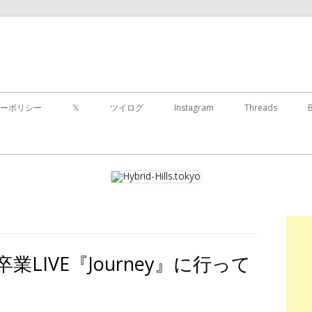
コ
ン
ーポリシー
𝕏
ツイログ
Instagram
Threads
テ
ン
ツ
に
移
動
す
る
卒業LIVE『Journey』に行って