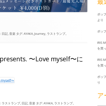
最
ポッ
より
ポッ
:
日記
,
音楽
タグ:
AYAKA
,
Journey
,
ラストランプ
。
IRIS 
を買
esents. 〜Love myself〜に
IRIS 
を買
ポッ
り
ア
:
ラストランプ
,
日記
,
音楽
タグ:
AYAKA
,
ラストランプ
。