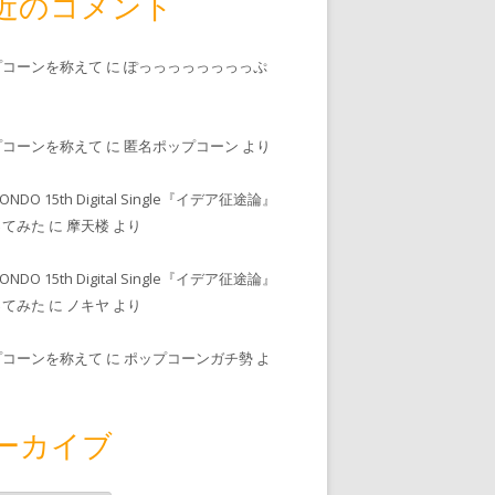
近のコメント
プコーンを称えて
に
ぽっっっっっっっっぷ
プコーンを称えて
に
匿名ポップコーン
より
MONDO 15th Digital Single『イデア征途論』
ってみた
に
摩天楼
より
MONDO 15th Digital Single『イデア征途論』
ってみた
に
ノキヤ
より
プコーンを称えて
に
ポップコーンガチ勢
よ
ーカイブ