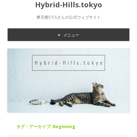
Hybrid-Hills.tokyo
摩天楼𝔼𝕏𝕏さんの公式ウェブサイト
メニュー
コ
ン
テ
ン
ツ
に
移
動
す
る
タグ・アーカイブ:
Beginning