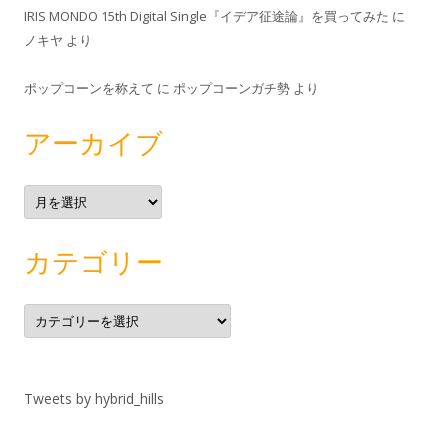
IRIS MONDO 15th Digital Single『イデア征途論』を買ってみた
に
ノキヤ
より
ポップコーンを称えて
に
ポップコーンガチ勢
より
アーカイブ
ア
ー
カ
イ
ブ
カテゴリー
カ
テ
ゴ
リ
ー
Tweets by hybrid_hills