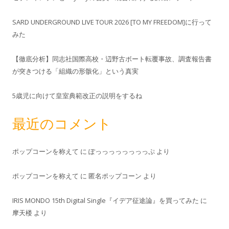
SARD UNDERGROUND LIVE TOUR 2026 [TO MY FREEDOM]に行って
みた
【徹底分析】同志社国際高校・辺野古ボート転覆事故、調査報告書
が突きつける「組織の形骸化」という真実
5歳児に向けて皇室典範改正の説明をするね
最近のコメント
ポップコーンを称えて
に
ぽっっっっっっっっぷ
より
ポップコーンを称えて
に
匿名ポップコーン
より
IRIS MONDO 15th Digital Single『イデア征途論』を買ってみた
に
摩天楼
より