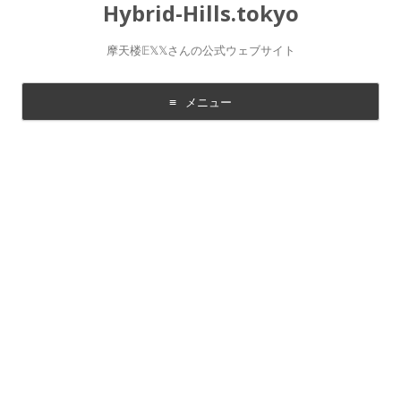
Hybrid-Hills.tokyo
摩天楼𝔼𝕏𝕏さんの公式ウェブサイト
メニュー
コ
ン
テ
ン
ツ
に
移
動
す
る