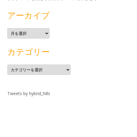
アーカイブ
ア
ー
カ
イ
ブ
カテゴリー
カ
テ
ゴ
リ
ー
Tweets by hybrid_hills