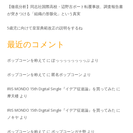
【徹底分析】同志社国際高校・辺野古ボート転覆事故、調査報告書
が突きつける「組織の形骸化」という真実
5歳児に向けて皇室典範改正の説明をするね
最近のコメント
ポップコーンを称えて
に
ぽっっっっっっっっぷ
より
ポップコーンを称えて
に
匿名ポップコーン
より
IRIS MONDO 15th Digital Single『イデア征途論』を買ってみた
に
摩天楼
より
IRIS MONDO 15th Digital Single『イデア征途論』を買ってみた
に
ノキヤ
より
ポップコーンを称えて
に
ポップコーンガチ勢
より