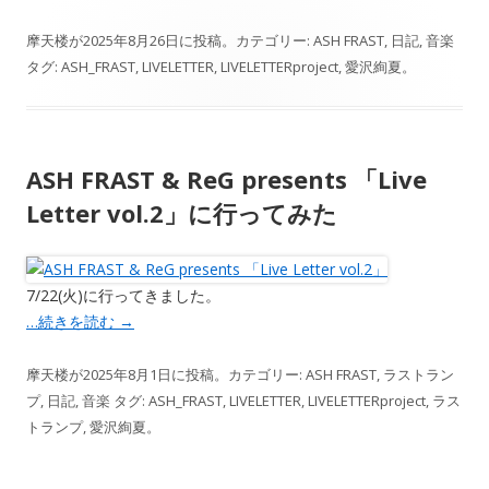
摩天楼
が
2025年8月26日
に投稿。カテゴリー:
ASH FRAST
,
日記
,
音楽
タグ:
ASH_FRAST
,
LIVELETTER
,
LIVELETTERproject
,
愛沢絢夏
。
ASH FRAST & ReG presents 「Live
Letter vol.2」に行ってみた
7/22(火)に行ってきました。
…続きを読む
→
摩天楼
が
2025年8月1日
に投稿。カテゴリー:
ASH FRAST
,
ラストラン
プ
,
日記
,
音楽
タグ:
ASH_FRAST
,
LIVELETTER
,
LIVELETTERproject
,
ラス
トランプ
,
愛沢絢夏
。