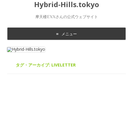
Hybrid-Hills.tokyo
摩天楼𝔼𝕏𝕏さんの公式ウェブサイト
メニュー
コ
ン
テ
ン
ツ
に
タグ・アーカイブ:
LIVELETTER
移
動
す
る