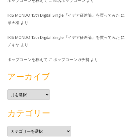
ポップコーンを称えて
に
匿名ポップコーン
より
IRIS MONDO 15th Digital Single『イデア征途論』を買ってみた
に
摩天楼
より
IRIS MONDO 15th Digital Single『イデア征途論』を買ってみた
に
ノキヤ
より
ポップコーンを称えて
に
ポップコーンガチ勢
より
アーカイブ
ア
ー
カ
イ
ブ
カテゴリー
カ
テ
ゴ