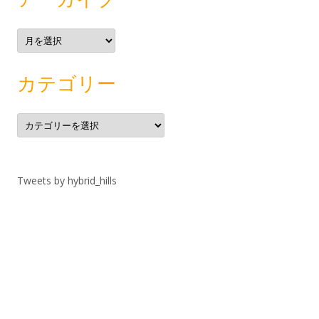
ア
ー
カ
イ
ブ
カテゴリー
カ
テ
ゴ
リ
ー
Tweets by hybrid_hills