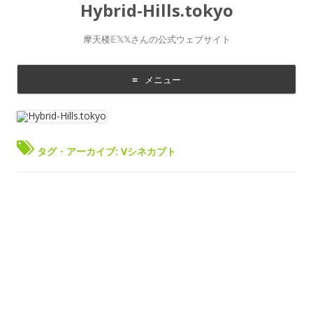
Hybrid-Hills.tokyo
摩天楼𝔼𝕏𝕏さんの公式ウェブサイト
メニュー
コ
ン
テ
ン
ツ
に
タグ・アーカイブ:
Vシネカブト
移
動
す
る