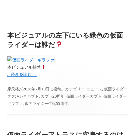
本ビジュアルの左下にいる緑色の仮面
ライダーは誰だ
本ビジュアル解禁
…続きを読む
→
摩天楼
が
2026年7月10日
に投稿。カテゴリー:
ニュース
,
仮面ライダー
タグ:
Vシネカブト
,
カブト20周年
,
仮面ライダーカブト
,
仮面ライダー
ギラファ
,
仮面ライダー生誕55周年
。
仮面ライダーアトラスに変身するのは