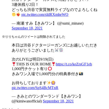
3連休残り2日！
どっちも渋谷で実質無料ライブなのでよろしくね
pic.twitter.com/sIdRXmheWO
— 南瀬 すみ【きみワン】 (@sumi_minase)
September 18, 2021
※りりちゃんのツイートは削除されてました
本日は渋谷ドクタージーガンズにお越しいただき
ありがとうございました
次のLIVEは明日9/19(日)
THIS IS OUR HOME
https://t.co/keZrsGF1eb
1,000円チケット有り
きみワン入場で1,000円分の特典券付き
お待ちしております
pic.twitter.com/SpS4BcMTnR
— きみとのワンダーランド【きみワン】
(@kimiwanofficial)
September 18, 2021