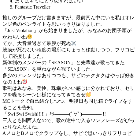
ぼくはキミにどう恋すればいい
Fantastic Traveller
推しのグループだけ書きますが、最前真ん中にいる私はオレ
ンジ色のペンライトを思いっきり振りました。
「Just Violation」から始まりましたが、みなみのお団子頭が
かわちいね
てか、大音量過ぎて鼓膜が死ぬ
鼓膜が死なない程度の場所にちょっと移動しつつ、フリコピ
して応援しました。
新体制のメンバーの「SEASON」と先輩達が歌ってきた
「SEASON」を重ねながら観ていました。
多少のアレンジはありつつも、サビのチクタクはやっぱ好き
なのよね
歌割はみなみ、美怜、珠幸がいい感じに分かれており、セリ
フを喋るシーンは様になってきてるぜ
MCトークで自己紹介しつつ、明後日も同じ箱でライブをす
ることを告知。
「Swi Swi Swish!!!!!」ｷﾀ―――(ﾟ∀ﾟ)―――― !!
三人とも関西人なので、歌の途中で入るワンフレーズがぴっ
たりなんだよね。
AメロとBメロでクラップをし、サビで思いっきりフリコピ