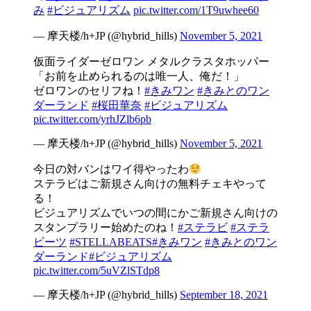
み
#ビジュアリズム
pic.twitter.com/1T9uwhee60
— 摩天楼/h+JP (@hybrid_hills)
November 5, 2021
仮面ライダーゼロワン メタルクラスタホッパー
「お前を止められるのは唯一人、俺だ！」
ゼロワンのセリフね！
#きみワン
#きみとのワン
ダーランド
#桜田華奈
#ビジュアリズム
pic.twitter.com/yrhJZlb6pb
— 摩天楼/h+JP (@hybrid_hills)
November 5, 2021
今日の対バンはワイ得やったわ
ステラビはご新規さん向けの無料チェキやって
る！
ビジュアリズムでいつの間にかご新規さん向けの
スタンプラリー始めたのね！
#ステラビ
#ステラ
ビーツ
#STELLABEATS
#きみワン
#きみとのワン
ダーランド
#ビジュアリズム
pic.twitter.com/5uVZlSTdp8
— 摩天楼/h+JP (@hybrid_hills)
September 18, 2021