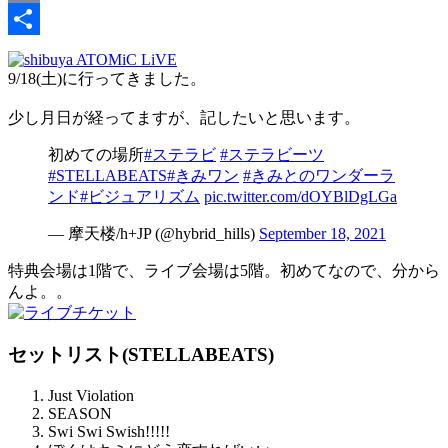
Link
Email
共
9/18(土)に行ってきました。
有
少し月日が経ってますが、記したいと思います。
初めての場所
#ステラビ
#ステラビーツ
#STELLABEATS
#きみワン
#きみとのワンダーラ
ンド
#ビジュアリズム
pic.twitter.com/dOYBlDgLGa
— 摩天楼/h+JP (@hybrid_hills)
September 18, 2021
特典会場は1階で、ライブ会場は5階。初めてなので、分から
んよ。。
セットリスト(STELLABEATS)
Just Violation
SEASON
Swi Swi Swish!!!!!