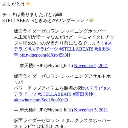
ありがとう
チェキは撮りましたけどね
STELLABEATSときみとのワンダーランド
仮面ライダーゼロワン シャイニングホッパー
人工知能がテーマなんだけど、手にマイクロチッ
プを埋め込むのが当たり前になるでしょう！
#ス
テラビ
#ステラビーツ
#STELLABEATS
#浅田珠
幸
pic.twitter.com/ldXro45h3H
— 摩天楼/h+JP (@hybrid_hills)
November 5, 2021
仮面ライダーゼロワン シャイニングアサルトホ
ッパー
パワーアップアイテムを装着の図
#ステラビ
#ス
テラビーツ
#STELLABEATS
#西田美怜
pic.twitter.com/Sod16ooXmQ
— 摩天楼/h+JP (@hybrid_hills)
November 5, 2021
仮面ライダーゼロワン メタルクラスタホッパー
ステラビでは初出しネタ。