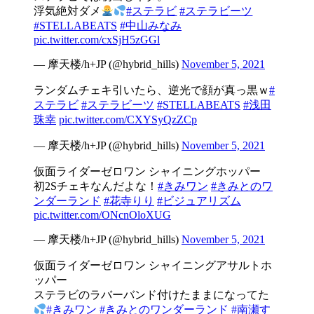
浮気絶対ダメ
#ステラビ
#ステラビーツ
#STELLABEATS
#中山みなみ
pic.twitter.com/cxSjH5zGGl
— 摩天楼/h+JP (@hybrid_hills)
November 5, 2021
ランダムチェキ引いたら、逆光で顔が真っ黒ｗ
#
ステラビ
#ステラビーツ
#STELLABEATS
#浅田
珠幸
pic.twitter.com/CXYSyQzZCp
— 摩天楼/h+JP (@hybrid_hills)
November 5, 2021
仮面ライダーゼロワン シャイニングホッパー
初2Sチェキなんだよな！
#きみワン
#きみとのワ
ンダーランド
#花寺りり
#ビジュアリズム
pic.twitter.com/ONcnOloXUG
— 摩天楼/h+JP (@hybrid_hills)
November 5, 2021
仮面ライダーゼロワン シャイニングアサルトホ
ッパー
ステラビのラバーバンド付けたままになってた
#きみワン
#きみとのワンダーランド
#南瀬す