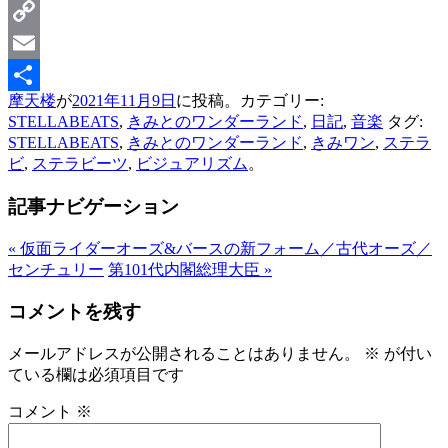
Mastodon
Copy
Link
Email
摩天楼
が
2021年11月9日
に投稿。カテゴリー:
共
STELLABEATS
,
きみとのワンダーランド
,
日記
,
音楽
タグ:
有
STELLABEATS
,
きみとのワンダーランド
,
きみワン
,
ステラ
ビ
,
ステラビーツ
,
ビジュアリズム
。
記事ナビゲーション
«
仮面ライダーオーズ&バースの新フォーム／古代オーズ／
センチュリー
第101代内閣総理大臣
»
コメントを残す
メールアドレスが公開されることはありません。
※
が付い
ている欄は必須項目です
コメント
※