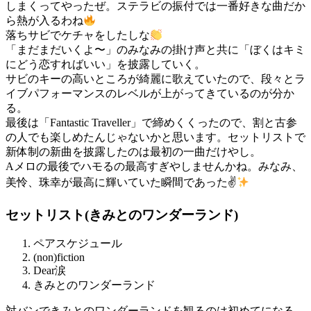
しまくってやったぜ。ステラビの振付では一番好きな曲だか
ら熱が入るわね
落ちサビでケチャをしたしな
「まだまだいくよ〜」のみなみの掛け声と共に「ぼくはキミ
にどう恋すればいい」を披露していく。
サビのキーの高いところが綺麗に歌えていたので、段々とラ
イブパフォーマンスのレベルが上がってきているのが分か
る。
最後は「Fantastic Traveller」で締めくくったので、割と古参
の人でも楽しめたんじゃないかと思います。セットリストで
新体制の新曲を披露したのは最初の一曲だけやし。
Aメロの最後でハモるの最高すぎやしませんかね。みなみ、
美怜、珠幸が最高に輝いていた瞬間であった✌
セットリスト(きみとのワンダーランド)
ペアスケジュール
(non)fiction
Dear涙
きみとのワンダーランド
対バンできみとのワンダーランドを観るのは初めてになる