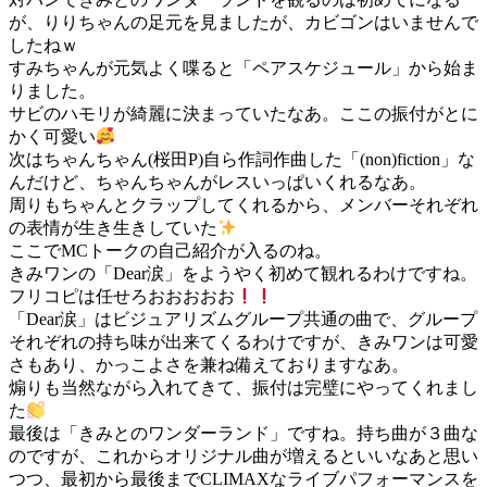
が、りりちゃんの足元を見ましたが、カビゴンはいませんで
したねｗ
すみちゃんが元気よく喋ると「ペアスケジュール」から始ま
りました。
サビのハモリが綺麗に決まっていたなあ。ここの振付がとに
かく可愛い
次はちゃんちゃん(桜田P)自ら作詞作曲した「(non)fiction」な
んだけど、ちゃんちゃんがレスいっぱいくれるなあ。
周りもちゃんとクラップしてくれるから、メンバーそれぞれ
の表情が生き生きしていた
ここでMCトークの自己紹介が入るのね。
きみワンの「Dear涙」をようやく初めて観れるわけですね。
フリコピは任せろおおおおお
「Dear涙」はビジュアリズムグループ共通の曲で、グループ
それぞれの持ち味が出来てくるわけですが、きみワンは可愛
さもあり、かっこよさを兼ね備えておりますなあ。
煽りも当然ながら入れてきて、振付は完璧にやってくれまし
た
最後は「きみとのワンダーランド」ですね。持ち曲が３曲な
のですが、これからオリジナル曲が増えるといいなあと思い
つつ、最初から最後までCLIMAXなライブパフォーマンスを