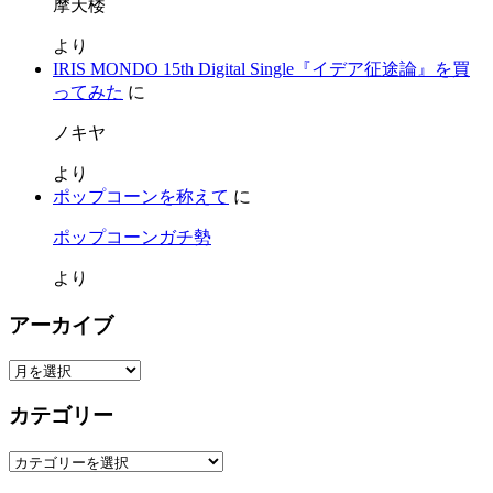
摩天楼
より
IRIS MONDO 15th Digital Single『イデア征途論』を買
ってみた
に
ノキヤ
より
ポップコーンを称えて
に
ポップコーンガチ勢
より
アーカイブ
ア
ー
カテゴリー
カ
イ
カ
ブ
テ