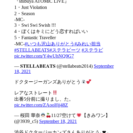
『shibuya ATOMiC LiVE』
1・Just Violation
2・Season
-MC-
3・Swi Swi Swish !!!
4・ぼくはキミにどう恋すればいい
5・Fantastic Traveller
-MC-
#いつも沢山ありがとう
#みれい担当
#STELLABEATS
#ステラビーツ
#ステラビ
pic.twitter.com/Y4wUhNQ9G7
— 𝐒𝐓𝐄𝐋𝐋𝐀𝐁𝐄𝐀𝐓𝐒 (@stellabeats2014)
September
18, 2021
ドクタージーガンズありがとう
レアなストレート
出番5分前に撮りまし、た。
pic.twitter.com/ZAooHjj48Z
— 桜田 華奈
11/27空けて
【きみワン】
(@3939_c5)
September 18, 2021
渋谷ドクタージーカンズさんありがとう⸜❤︎⸝‍