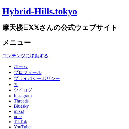
Hybrid-Hills.tokyo
摩天楼𝔼𝕏𝕏さんの公式ウェブサイト
メニュー
コンテンツに移動する
ホーム
プロフィール
プライバシーポリシー
𝕏
ツイログ
Instagram
Threads
Bluesky
mixi2
note
TikTok
YouTube