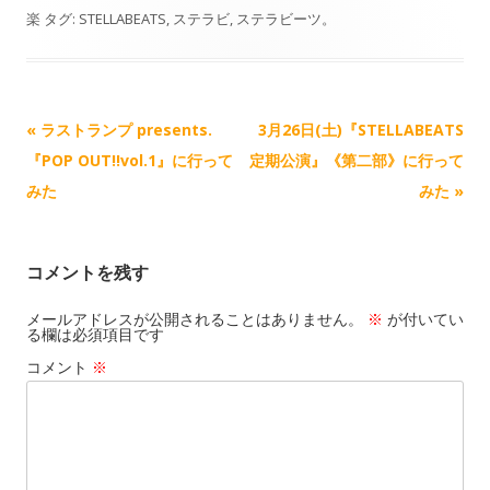
re
e
e
e
to
p
ai
楽
タグ:
STELLABEATS
,
ステラビ
,
ステラビーツ
。
a
sk
b
d
y
l
d
y
o
o
Li
s
o
n
n
k
k
記
«
ラストランプ presents.
3月26日(土)『STELLABEATS
事
『POP OUT!!vol.1』に行って
定期公演』《第二部》に行って
ナ
みた
みた
»
ビ
ゲ
コメントを残す
ー
シ
メールアドレスが公開されることはありません。
※
が付いてい
る欄は必須項目です
ョ
コメント
※
ン