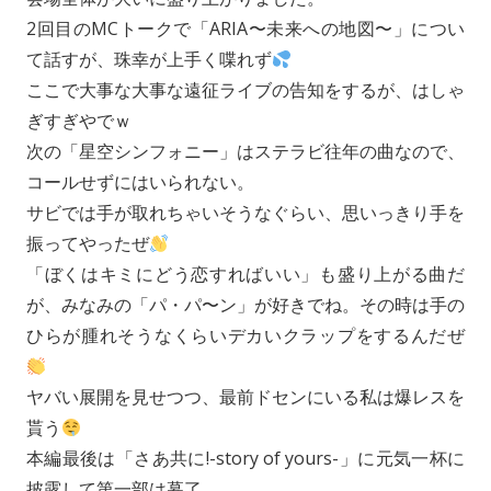
2回目のMCトークで「ARIA〜未来への地図〜」につい
て話すが、珠幸が上手く喋れず
ここで大事な大事な遠征ライブの告知をするが、はしゃ
ぎすぎやでｗ
次の「星空シンフォニー」はステラビ往年の曲なので、
コールせずにはいられない。
サビでは手が取れちゃいそうなぐらい、思いっきり手を
振ってやったぜ
「ぼくはキミにどう恋すればいい」も盛り上がる曲だ
が、みなみの「パ・パ〜ン」が好きでね。その時は手の
ひらが腫れそうなくらいデカいクラップをするんだぜ
ヤバい展開を見せつつ、最前ドセンにいる私は爆レスを
貰う
本編最後は「さあ共に!-story of yours-」に元気一杯に
披露して第一部は幕了。