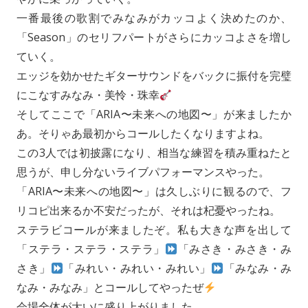
一番最後の歌割でみなみがカッコよく決めたのか、
「Season」のセリフパートがさらにカッコよさを増し
ていく。
エッジを効かせたギターサウンドをバックに振付を完璧
にこなすみなみ・美怜・珠幸
そしてここで「ARIA〜未来への地図〜」が来ましたか
あ。そりゃあ最初からコールしたくなりますよね。
この3人では初披露になり、相当な練習を積み重ねたと
思うが、申し分ないライブパフォーマンスやった。
「ARIA〜未来への地図〜」は久しぶりに観るので、フ
リコピ出来るか不安だったが、それは杞憂やったね。
ステラビコールが来ましたぞ。私も大きな声を出して
「ステラ・ステラ・ステラ」
「みさき・みさき・み
さき」
「みれい・みれい・みれい」
「みなみ・み
なみ・みなみ」とコールしてやったぜ
会場全体が大いに盛り上がりました。