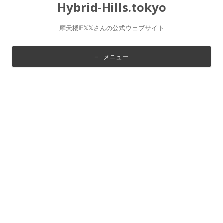
Hybrid-Hills.tokyo
摩天楼𝔼𝕏𝕏さんの公式ウェブサイト
メニュー
コ
ン
テ
ン
ツ
に
移
動
す
る