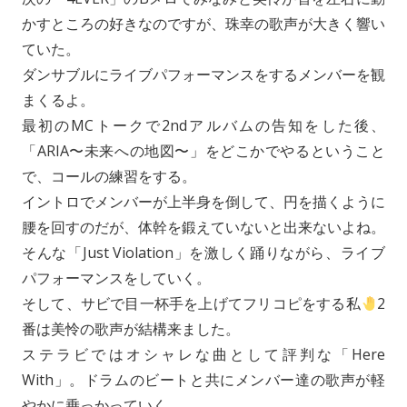
かすところの好きなのですが、珠幸の歌声が大きく響い
ていた。
ダンサブルにライブパフォーマンスをするメンバーを観
まくるよ。
最初のMCトークで2ndアルバムの告知をした後、
「ARIA〜未来への地図〜」をどこかでやるということ
で、コールの練習をする。
イントロでメンバーが上半身を倒して、円を描くように
腰を回すのだが、体幹を鍛えていないと出来ないよね。
そんな「Just Violation」を激しく踊りながら、ライブ
パフォーマンスをしていく。
そして、サビで目一杯手を上げてフリコピをする私
2
番は美怜の歌声が結構来ました。
ステラビではオシャレな曲として評判な「Here
With」。ドラムのビートと共にメンバー達の歌声が軽
やかに乗っかっていく。