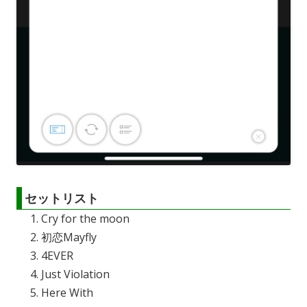
セットリスト
Cry for the moon
初恋Mayfly
4EVER
Just Violation
Here With