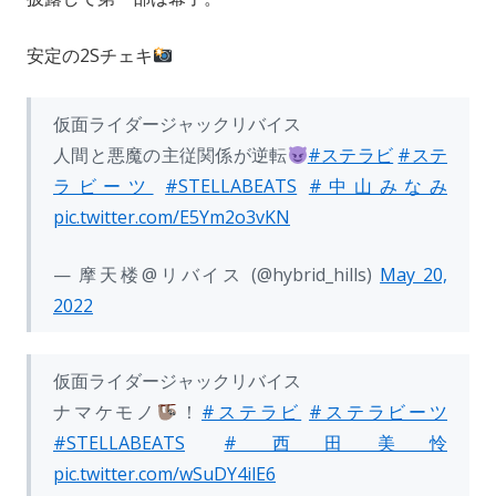
安定の2Sチェキ
仮面ライダージャックリバイス
人間と悪魔の主従関係が逆転
#ステラビ
#ステ
ラビーツ
#STELLABEATS
#中山みなみ
pic.twitter.com/E5Ym2o3vKN
— 摩天楼@リバイス (@hybrid_hills)
May 20,
2022
仮面ライダージャックリバイス
ナマケモノ
！
#ステラビ
#ステラビーツ
#STELLABEATS
#西田美怜
pic.twitter.com/wSuDY4ilE6