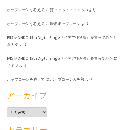
ポップコーンを称えて
に
ぽっっっっっっっっぷ
より
ポップコーンを称えて
に
匿名ポップコーン
より
IRIS MONDO 15th Digital Single『イデア征途論』を買ってみた
に
摩天楼
より
IRIS MONDO 15th Digital Single『イデア征途論』を買ってみた
に
ノキヤ
より
ポップコーンを称えて
に
ポップコーンガチ勢
より
アーカイブ
ア
ー
カ
イ
ブ
カテゴリー