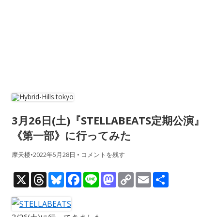
3月26日(土)『STELLABEATS定期公演』
《第一部》に行ってみた
摩天楼
•
2022年5月28日
•
コメントを残す
X
T
Bl
F
Li
M
C
E
共
h
u
ac
n
as
o
m
有
re
e
e
e
to
p
ai