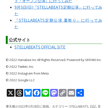
ト・オープン公演』に行ってみた
9月5日(日)『STELLABEATS定期公演』に行ってみ
た
『STELLABEATS定期公演 夏祭り』に行ってみ
た
公式サイト
STELLABEATS OFFCIAL SITE
© 2022 Hanabee Inc All Rights Reserved. Powered by SKIYAKI Inc.
© 2022 Twitter, Inc.
© 2022 Instagram from Meta
© 2022 Google LLC
X
T
Bl
F
Li
M
C
E
共
h
u
ac
n
as
o
m
有
摩天楼
が
2022年5月28日
に投稿。カテゴリー:
STELLABEATS
,
日記
,
音