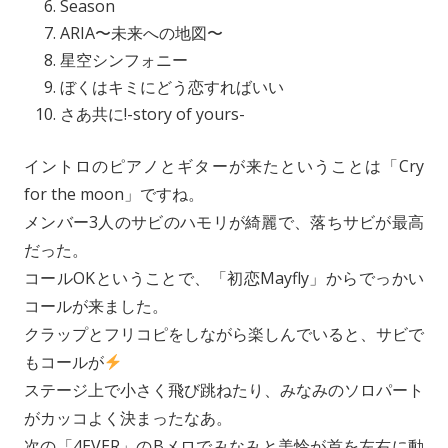
Season
ARIA〜未来への地図〜
星空シンフォニー
ぼくはキミにどう恋すればいい
さあ共に!-story of yours-
イントロのピアノとギターが来たということは「Cry
for the moon」ですね。
メンバー3人のサビのハモリが綺麗で、落ちサビが最高
だった。
コールOKということで、「初恋Mayfly」からでっかい
コールが来ました。
クラップとフリコピをしながら楽しんでいると、サビで
もコールが
ステージ上で小さく飛び跳ねたり、みなみのソロパート
がカッコよく決まったなあ。
次の「4EVER」のBメロでみなみと美怜が首を左右に動