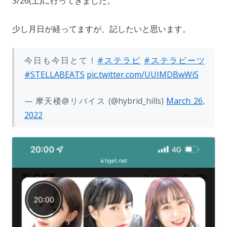
3/26(土)に行ってきました。
a
sk
b
d
y
l
d
y
o
o
Li
少し月日が経ってますが、記したいと思います。
s
o
n
n
k
k
今日も今日とて！
#ステラビ
#ステラビーツ
#STELLABEATS
pic.twitter.com/UUIMDBwWiS
— 摩天楼@リバイス (@hybrid_hills)
March 26,
2022