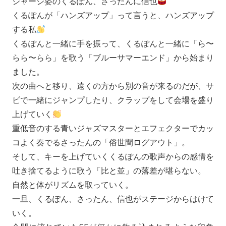
ジャージ姿のくるぽん、さったんに信也
くるぽんが「ハンズアップ」って言うと、ハンズアップ
する私
くるぽんと一緒に手を振って、くるぽんと一緒に「ら〜
らら〜らら」を歌う「ブルーサマーエンド」から始まり
ました。
次の曲へと移り、遠くの方から別の音が来るのだが、サ
ビで一緒にジャンプしたり、クラップをして会場を盛り
上げていく
重低音のする青いジャズマスターとエフェクターでカッ
コよく奏でるさったんの「俗世間ログアウト」。
そして、キーを上げていくくるぽんの歌声からの感情を
吐き捨てるように歌う「比と並」の落差が堪らない。
自然と体がリズムを取っていく。
一旦、くるぽん、さったん、信也がステージからはけて
いく。