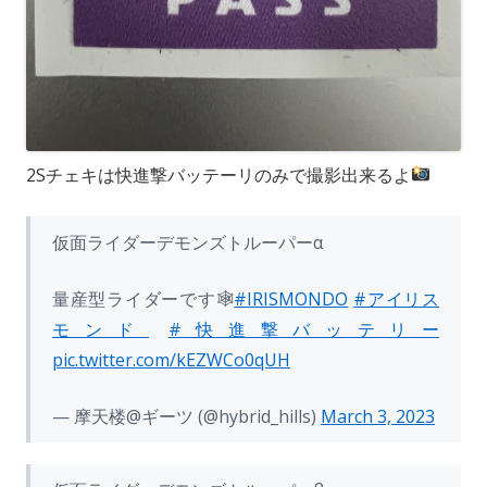
2Sチェキは快進撃バッテーリのみで撮影出来るよ
仮面ライダーデモンズトルーパーα
量産型ライダーです🕸
#IRISMONDO
#アイリス
モンド
#快進撃バッテリー
pic.twitter.com/kEZWCo0qUH
— 摩天楼@ギーツ (@hybrid_hills)
March 3, 2023