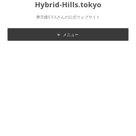
Hybrid-Hills.tokyo
摩天楼𝔼𝕏𝕏さんの公式ウェブサイト
メニュー
コ
ン
テ
ン
ツ
に
移
動
す
る