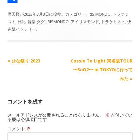
y
o
t
p
m
共
摩天楼
が
2023年3月3日
に投稿。カテゴリー:
IRIS MONDO
,
トラケミ
o
o
y
a
有
スト
,
日記
,
音楽
タグ:
IRISMONDO
,
アイリスモンド
,
トラケミスト
,
快
k
d
L
i
進撃バッテリー
。
o
i
l
n
n
k
記
«
ひな祭り 2023
Cassie Te Light 東名阪TOUR
事
〜SnO2〜 in TOKYOに行って
ナ
みた
»
ビ
ゲ
コメントを残す
ー
シ
メールアドレスが公開されることはありません。
※
が付いてい
る欄は必須項目です
ョ
コメント
※
ン