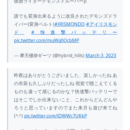
仮面ライダーデモンズトルーパーβ
誰でも変身出来るように改良されたデモンズドラ
イバー(変身ベルト)
#IRISMONDO
#アイリスモン
ド
#快進撃バッテリー
pic.twitter.com/muWq0QcbMP
— 摩天楼@ギーツ (@hybrid_hills)
March 3, 2023
昨夜はありがとうございました、楽しかったね あ
の衣装も久しぶりだったしね 視覚で聴こえてくる
ものも違って感じるのかな？快進撃バッテリーで
はそこでしか出来ないこと、これからどんどんや
ろうと思っていますのでまた来月も遊び来てね
(^.^)
pic.twitter.com/lDWWc7UKkP