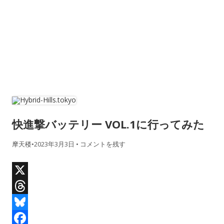
快進撃バッテリー VOL.1に行ってみた
摩天楼
•
2023年3月3日
•
コメントを残す
X
T
h
B