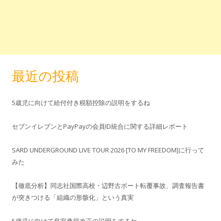
最近の投稿
5歳児に向けて給付付き税額控除の説明をするね
セブンイレブンとPayPayの会員ID統合に関する詳細レポート
SARD UNDERGROUND LIVE TOUR 2026 [TO MY FREEDOM]に行って
みた
【徹底分析】同志社国際高校・辺野古ボート転覆事故、調査報告書
が突きつける「組織の形骸化」という真実
5歳児に向けて皇室典範改正の説明をするね