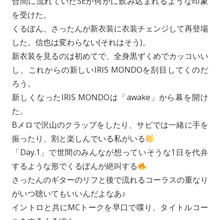
合間に流れていたSEが何かに飲み込まれるような印象
を受けた。
くるぽん、さったんが新衣装に衣装チェンジして再登場
した。信也は変わらない(それはそう)。
新衣装を見るのは初めてで、全身黒ずくめでカッコいい
し、これからの新しいIRIS MONDOを刮目してくのだ
ろう。
新しくなったIRIS MONDOは「awake」から幕を開け
た。
Bメロで沢山のクラップをしたり、サビでは一緒に手を
振ったり、割と楽しんでいる私がいる
「Day.1」で世間のみんなが想っていそうな1日を代弁
するような形でくるぽんが絶叫する
さったんのギターのリフと後で流れるコーラスの重なり
がいつ聴いてもいいんだよなあ♪
イントロと共にMCトークを早口で喋り、タイトルコー