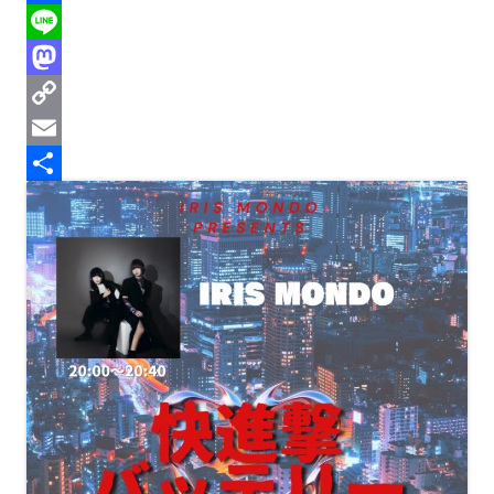
r
l
F
e
u
a
L
a
e
c
i
M
d
s
e
n
a
C
s
k
b
e
s
o
E
y
o
t
p
m
共
o
o
y
a
有
k
d
L
i
o
i
l
n
n
k