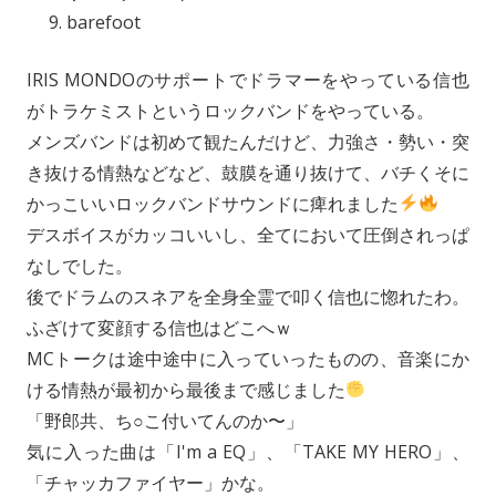
barefoot
IRIS MONDOのサポートでドラマーをやっている信也
がトラケミストというロックバンドをやっている。
メンズバンドは初めて観たんだけど、力強さ・勢い・突
き抜ける情熱などなど、鼓膜を通り抜けて、バチくそに
かっこいいロックバンドサウンドに痺れました
デスボイスがカッコいいし、全てにおいて圧倒されっぱ
なしでした。
後でドラムのスネアを全身全霊で叩く信也に惚れたわ。
ふざけて変顔する信也はどこへｗ
MCトークは途中途中に入っていったものの、音楽にか
ける情熱が最初から最後まで感じました
「野郎共、ち○こ付いてんのか〜」
気に入った曲は「I'm a EQ」、「TAKE MY HERO」、
「チャッカファイヤー」かな。