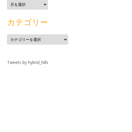
ア
ー
カ
イ
ブ
カテゴリー
カ
テ
ゴ
リ
ー
Tweets by hybrid_hills