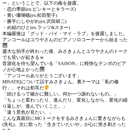
ー」ということで、以下の曲を披露。
・恋の季節(ex.ピンキーとキラーズ)
・青い珊瑚礁(ex.松田聖子)
・勝手にしやがれ(ex.沢田研二)
・め組のひと(ex.ラッツ&スター)
本編最後は「グッド・バイ・マイ・ラブ」を披露しました。
アンコールはユウヤさんのピアノソロコーナーから始まった
盛大な拍手が終わった後、みさきょんとユウヤさんのトーク
でも笑いが起きるｗ
音源化を待ち望んでいる「SAISON」に軽快なテンポのピア
ノが心地よかった
「アンコールありがとうございます」
MISATIQについて話すみさきょん。裏テーマは「私の修
行」。それは初耳だ
「続けるって確かに難しい。何か一つ譲れないもの。」
「ちょっと変わったり、進んだり、変化しながら、変化の繰
り返しが、進んでいくこと。」
「違う景色が見たい。」
こんな真面目にMCトークをするみさきょんに驚きながらも
(失礼)、次に歌った「生きていたいや」が心に突き刺さった