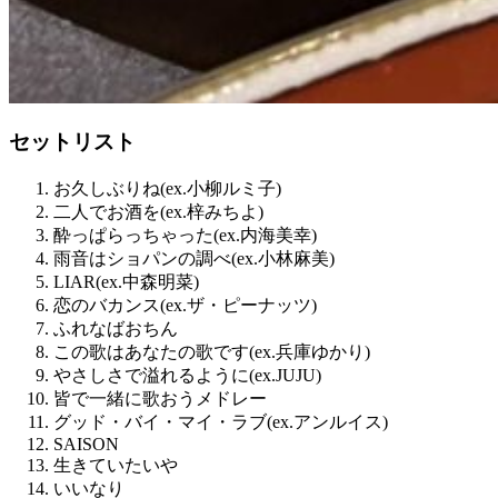
セットリスト
お久しぶりね(ex.小柳ルミ子)
二人でお酒を(ex.梓みちよ)
酔っぱらっちゃった(ex.内海美幸)
雨音はショパンの調べ(ex.小林麻美)
LIAR(ex.中森明菜)
恋のバカンス(ex.ザ・ピーナッツ)
ふれなばおちん
この歌はあなたの歌です(ex.兵庫ゆかり)
やさしさで溢れるように(ex.JUJU)
皆で一緒に歌おうメドレー
グッド・バイ・マイ・ラブ(ex.アンルイス)
SAISON
生きていたいや
いいなり