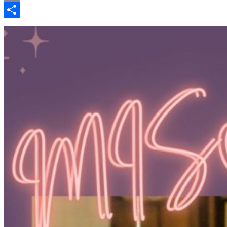
Link
Email
共
有