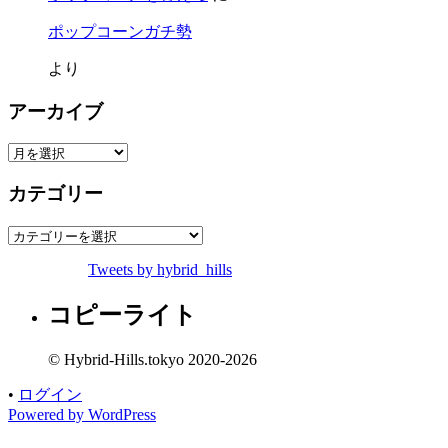
ポップコーンガチ勢
より
アーカイブ
ア
ー
カテゴリー
カ
イ
カ
ブ
テ
Tweets by hybrid_hills
ゴ
リ
コピーライト
ー
© Hybrid-Hills.tokyo 2020-2026
•
ログイン
Powered by WordPress