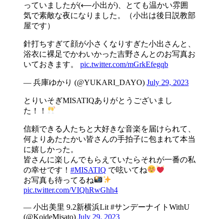
っていましたが(⟵小出が)、とても温かい雰囲
気で素敵な夜になりました。（小出は後日説教部
屋です）
針打ちすぎて顔が小さくなりすぎた小出さんと、
浴衣に裸足でかわいかった吉野さんとのお写真お
いておきます。
pic.twitter.com/mGrkEfegqb
— 兵庫ゆかり (@YUKARI_DAYO)
July 29, 2023
とりいそぎMISATIQありがとうございまし
た！！
信頼できる人たちと大好きな音楽を届けられて、
何よりあたたかい皆さんの手拍子に包まれて本当
に嬉しかった。
皆さんに楽しんでもらえていたらそれが一番の私
の幸せです！
#MISATIQ
で呟いてね
お写真も待ってるね
pic.twitter.com/VIQhRwGhh4
— 小出美里 9.2新横浜Lit #サンデーナイトWithU
(@KoideMisato)
July 29, 2023