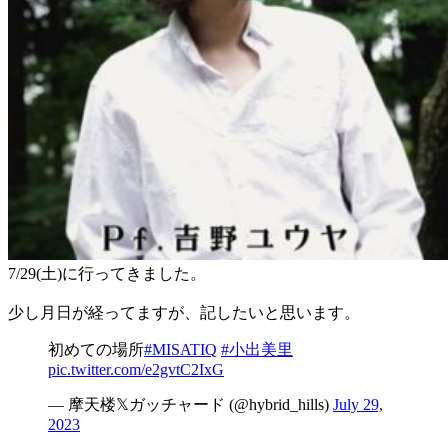
7/29(土)に行ってきました。
少し月日が経ってますが、記したいと思います。
初めての場所
#MISATIQ
#小出美里
pic.twitter.com/e2gvtC2IxG
— 摩天楼𝕏ガッチャード (@hybrid_hills)
July 29,
2023