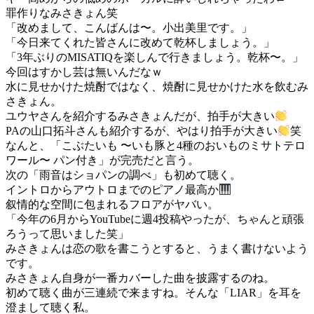
罪作りなみさきょん笑
「改めまして、こんばんは〜。小出美里です。」
「今日来てくれた皆さんに改めて乾杯しましょう。」
「3年ぶりのMISATIQを楽しんで行きましょう。乾杯〜。」
今回はすかし芸は無いんだなｗ
水に見せかけた焼酎ではなく、焼酎に見せかけた水を飲むみ
さきょん。
ユウヤさんを紹介するみさきょんだが、拍手が大きい
PAの山口拓斗さんも紹介するが、やはり拍手が大きい
笑
なんと、「こぶたいも 〜いも豚と4種のおいものミサトテロ
ワール〜 パン付き」が完売だと言う。
次の「雨音はショパンの調べ」も初めて聴く。
イントロからアウトロまでのピアノ最高か
叙情的な空間に包まれるフロアがヤバい。
「今年の6月からYouTubeに週4投稿やったが、ちゃんと頑張
ろうって思いました笑」
みさきょんは恋の歌を書こうとすると、うまく書けないよう
です。
みさきょん自身が一番カバーした曲を披露するのね。
初めて聴く曲が三連続で来ますね。そんな「LIAR」を耳を
澄まして聴く私。