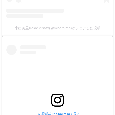
小出美里KoideMisato(@misatoimo)がシェアした投稿
この投稿をInstagramで見る