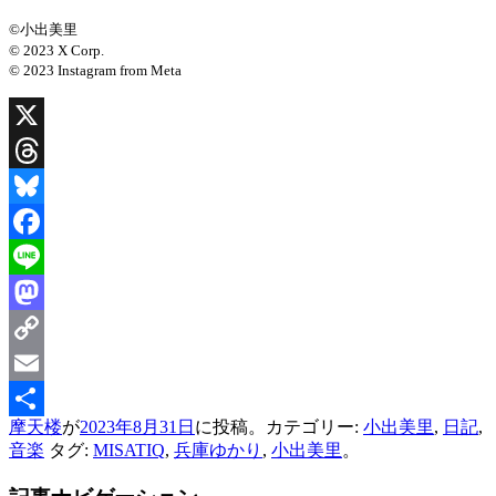
©小出美里
© 2023 X Corp.
© 2023 Instagram from Meta
X
Threads
Bluesky
Facebook
Line
Mastodon
Copy
Link
Email
摩天楼
が
2023年8月31日
に投稿。カテゴリー:
小出美里
,
日記
,
共
音楽
タグ:
MISATIQ
,
兵庫ゆかり
,
小出美里
。
有