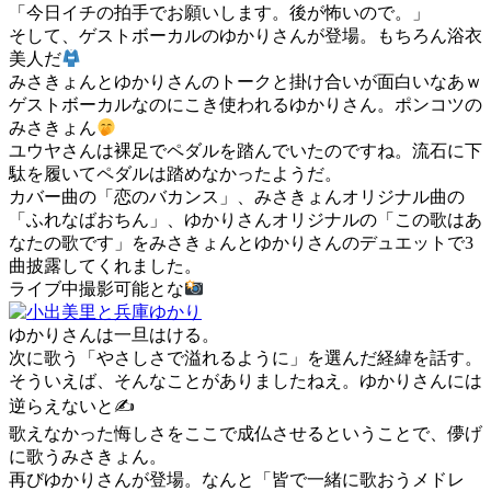
「今日イチの拍手でお願いします。後が怖いので。」
そして、ゲストボーカルのゆかりさんが登場。もちろん浴衣
美人だ
みさきょんとゆかりさんのトークと掛け合いが面白いなあｗ
ゲストボーカルなのにこき使われるゆかりさん。ポンコツの
みさきょん
ユウヤさんは裸足でペダルを踏んでいたのですね。流石に下
駄を履いてペダルは踏めなかったようだ。
カバー曲の「恋のバカンス」、みさきょんオリジナル曲の
「ふれなばおちん」、ゆかりさんオリジナルの「この歌はあ
なたの歌です」をみさきょんとゆかりさんのデュエットで3
曲披露してくれました。
ライブ中撮影可能とな
ゆかりさんは一旦はける。
次に歌う「やさしさで溢れるように」を選んだ経緯を話す。
そういえば、そんなことがありましたねえ。ゆかりさんには
逆らえないと✍️
歌えなかった悔しさをここで成仏させるということで、儚げ
に歌うみさきょん。
再びゆかりさんが登場。なんと「皆で一緒に歌おうメドレ