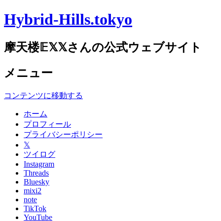
Hybrid-Hills.tokyo
摩天楼𝔼𝕏𝕏さんの公式ウェブサイト
メニュー
コンテンツに移動する
ホーム
プロフィール
プライバシーポリシー
𝕏
ツイログ
Instagram
Threads
Bluesky
mixi2
note
TikTok
YouTube