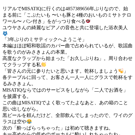
リアルでMISATIQに行くのは4857389656年ぶりなので、始
まる前に「こぶたいも 〜いも豚と4種のおいものミサトテロ
ワール〜 パン付き」をがっつり食べる
ユウヤさんの綺麗なピアノの音色と共に登場した浴衣美人
「3年ぶりのミサティックへようこそ」
本編はほぼ昭和歌謡のカバー曲で占められているが、歌謡曲
を歌うのがみさきょんの本業。
高度なクラップから始まった「お久しぶりね」。周り合わせ
てクラップする私
「皆さんの元に参りたいと思います。乾杯しましょう
」
各テーブルに回って、お客さん一人一人にグラスで乾杯をす
るみさきょん。
MISATIQならではのサービスをしながら「二人でお酒を」
を披露する。
この曲はMISATIQでよく歌ってたよなあと、あの箱のこと
思い出しながら。
黒ビールを頼んだけど、全部飲んでしまったので、ワイのグ
ラスは空や
次の「酔っぱらっちゃった」は初めて聴きますね。
キー高めからの低めのボーカルに酔いしれちゃったわ←