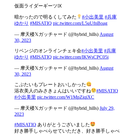
仮面ライダーギーツⅨ
暗かったので明るくしてみた
#小出美里
#兵庫
ゆかり
#MISATIQ
pic.twitter.com/L5uUfnBoag
— 摩天楼𝕏ガッチャード (@hybrid_hills)
August
30, 2023
リベンジのオンラインチェキ会
#小出美里
#兵庫
ゆかり
#MISATIQ
pic.twitter.com/IKWsCPC05i
— 摩天楼𝕏ガッチャード (@hybrid_hills)
August
30, 2023
こぶたいもプレートおいしかった
浴衣美人のみさきょんはいいですね
#MISATIQ
#小出美里
pic.twitter.com/W1MpZiqiXC
— 摩天楼𝕏ガッチャード (@hybrid_hills)
July 29,
2023
#MISATIQ
ありがとうございました
好き勝手しゃべらせていただき、好き勝手しゃべ