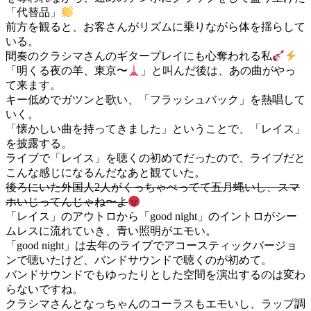
「代替品」
前方を観ると、お客さんがリズムに乗りながら体を揺らして
いる。
間奏のクラシマさんのギタープレイにも心奪われる私
「明くる夜の羊、東京〜
」と叫んだ後は、あの曲がやっ
て来ます。
キー低めでガツンと歌い、「フラッシュバック」を熱唱して
いく。
「懐かしい曲を持ってきました」ということで、「レイス」
を披露する。
ライブで「レイス」を聴くの初めてだったので、ライブだと
こんな感じになるんだなあと観ていた。
後ろにいた外国人2人がくっちゃべってて五月蝿いし、スマ
ホいじってんじゃね〜よ
「レイス」のアウトロから「good night」のイントロがシー
ムレスに流れていき、青い照明がエモい。
「good night」は去年のライブでアコースティックバージョ
ンで聴いたけど、バンドサウンドで聴くのが初めて。
バンドサウンドでもゆったりとした空間を演出するのは変わ
らないですね。
クラシマさんとなっちゃんのコーラスもエモいし、ラップ調