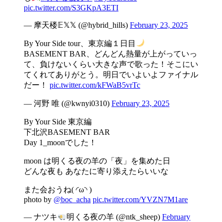
pic.twitter.com/S3GKpA3ETI
— 摩天楼𝔼𝕏𝕏 (@hybrid_hills)
February 23, 2025
By Your Side tour、東京編１日目
BASEMENT BAR、どんどん熱量が上がっていっ
て、負けないくらい大きな声で歌った！そこにい
てくれてありがとう。明日でいよいよファイナル
だー！
pic.twitter.com/kFWaB5vrTc
— 河野 唯 (@kwnyi0310)
February 23, 2025
By Your Side 東京編
下北沢BASEMENT BAR
Day 1_moonでした！
moon は明くる夜の羊の「夜」を集めた日
どんな夜も あなたに寄り添えたらいいな
また会おうね( ◜ω◝ )
photo by
@boc_acha
pic.twitter.com/YVZN7M1are
— ナツキ
明くる夜の羊 (@ntk_sheep)
February