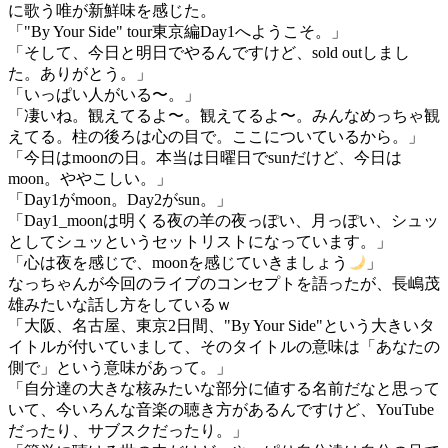
に歌う唯が新鮮味を感じた。
「"By Your Side" tour東京編Day1へようこそ。」
「そして、今日と明日でやるんですけど、sold outしまし
た。ありがとう。」
「いっぱい人がいる〜。」
「凄いね。観えてるよ〜。観えてるよ〜。みんなめっちゃ観
えてる。柱の後ろは心の目で。ここについているから。」
「今日はmoonの日。本当は日曜日でsunだけど、今日は
moon。ややこしい。」
「Day1がmoon。Day2がsun。」
「Day1_moonは明くる夜の羊の夜っぽい、月っぽい、シュッ
としてシュッというセットリストになっています。」
「心は夜を感じで、moonを感じていきましょう
」
なっちゃんが今回のライブのコンセプトを語ったが、長嶋茂
雄みたいな話し方をしているｗ
「大阪、名古屋、東京2日間、"By Your Side"という大きいタ
イトルが付いていまして、そのタイトルの意味は「あなたの
側で」という意味があって。」
「自分達の大きな核みたいな部分に値する名前だなと思って
いて、今いろんな音楽の聴き方があるんですけど、YouTube
だったり、サブスクだったり。」