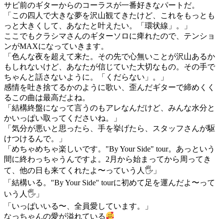
サビ前のギターからのコーラスが一番好きなパートだ。
「この四人で大きな夢を沢山観てきたけど、これをもっとも
っと大きくして、あなたと叶えたい。「環状線」。」
ここでもクラシマさんのギターソロに痺れたので、テンショ
ンがMAXになっていきます。
「色んな夜を超えて来た。その先で心無いことが沢山あるか
もしれないけど、あなたが信じていた大切なもの。その手で
ちゃんと話さないように。「くだらない」。」
感情を吐き捨てるかのように歌い、歪んだギターで締めくく
るこの曲は最高だよね。
「結構終盤になって言うのもアレなんだけど、みんな水分と
かいっぱい取ってくださいね。」
「気分が悪いと思ったら、手を挙げたら、スタッフさんが駆
けつけるんで。」
「めちゃめちゃ楽しいです。"By Your Side" tour。あっという
間に終わっちゃうんですよ。2月から始まってから周ってき
て、他の日も来てくれたよ〜っていう人🖐️」
「結構いる。"By Your Side" tourに初めて足を運んだよ〜って
いう人🖐️」
「いっぱいいる〜、全員愛しています。」
なっちゃんの愛が溢れている