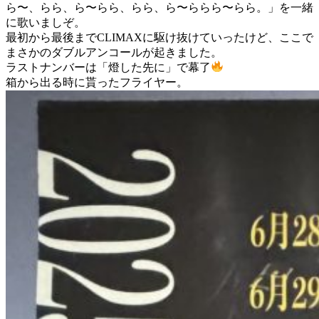
ら〜、らら、ら〜らら、らら、ら〜ららら〜らら。」を一緒
に歌いましぞ。
最初から最後までCLIMAXに駆け抜けていったけど、ここで
まさかのダブルアンコールが起きました。
ラストナンバーは「燈した先に」で幕了
箱から出る時に貰ったフライヤー。