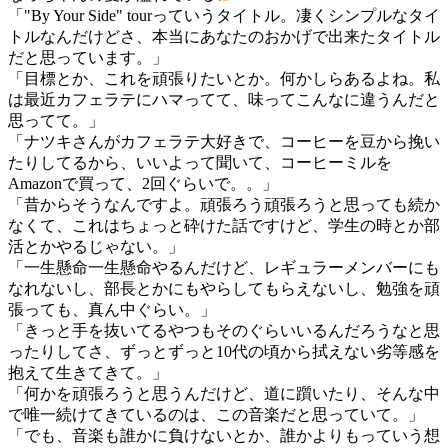
「"By Your Side" tourっていうタイトル。凄くシンプルなタイ
トルなんだけどさ、本当にあなたのおかげで出来たタイトル
だと思っています。」
「目標とか、これを頑張りたいとか。何かしらあるよね。私
は最近カフェラテにハマってて、味ってこんなに違うんだと
思ってて。」
「ナツキさんがカフェラテ大好きで、コーヒーを豆から挽い
たりしてるから、いいよって聞いて、コーヒーミルを
Amazonで買って、2回ぐらいで。。」
「昔からそうなんですよ。頑張ろう頑張ろうと思っても続か
なくて、これはちょっと砕けた話ですけど、学生の時とか部
活とかやるじゃない。」
「一生懸命一生懸命やるんだけど、レギュラーメンバーにも
なれないし、部長とかにもやらしてもらえないし、勉強を頑
張っても、真ん中ぐらい。」
「きっと手を抜いてるやつもそのぐらいいるんだろうなと思
ったりしてさ、ずっとずっと10代の頃から拭えない劣等感を
抱えて生きてきて。」
「何かを頑張ろうと思うんだけど、道に躓いたり、そんな中
で唯一続けてきているのは、この音楽だと思っていて。」
「でも、音楽も誰かに負けないとか、誰かよりもっていう想