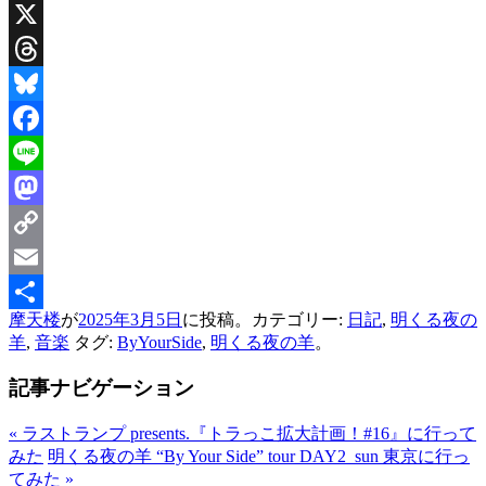
X
Threads
Bluesky
Facebook
Line
Mastodon
Copy
Link
Email
摩天楼
が
2025年3月5日
に投稿。カテゴリー:
日記
,
明くる夜の
共
羊
,
音楽
タグ:
ByYourSide
,
明くる夜の羊
。
有
記事ナビゲーション
«
ラストランプ presents.『トラっこ拡大計画！#16』に行って
みた
明くる夜の羊 “By Your Side” tour DAY2_sun 東京に行っ
てみた
»