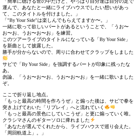
「簡単に聴ける世の中だけど、やっぱり自分達は自分の足で
運んで、あなたと一緒にライブハウスでしたい想いがあっ
て、このタイトルを付けました。」
「"By Your Side"は楽しんでもらえてますか〜。」
一緒に歌って欲しいパートがあるということで、「うお〜
お〜お、うお〜お〜お」を練習。
このツアーライブのタイトルになっている「By Your Side」
を新曲として披露した。
勝手が分からないので、周りに合わせてクラップをしました
サビで「By Your Side」を強調するパートが印象に残ったな
あ。
勿論、「うお〜お〜お、うお〜お〜お」を一緒に歌いました
ぞ。
ここで折り返し地点。
「もっと最高の時間を作ろうぜ」と煽った後は、サビで拳を
突き上げてわいた「リプレイ」へと流れていく
「もっと最高の景色にしていこうぜ」と更に煽っていく唯。
クラシマさんのギターソロに痺れました
「あなたが選んでくれたから、ライブハウスで巡り会えた。
「周回軌道上」。」