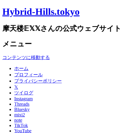
Hybrid-Hills.tokyo
摩天楼𝔼𝕏𝕏さんの公式ウェブサイト
メニュー
コンテンツに移動する
ホーム
プロフィール
プライバシーポリシー
𝕏
ツイログ
Instagram
Threads
Bluesky
mixi2
note
TikTok
YouTube