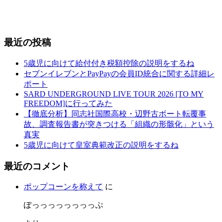
最近の投稿
5歳児に向けて給付付き税額控除の説明をするね
セブンイレブンとPayPayの会員ID統合に関する詳細レ
ポート
SARD UNDERGROUND LIVE TOUR 2026 [TO MY
FREEDOM]に行ってみた
【徹底分析】同志社国際高校・辺野古ボート転覆事
故、調査報告書が突きつける「組織の形骸化」という
真実
5歳児に向けて皇室典範改正の説明をするね
最近のコメント
ポップコーンを称えて
に
ぽっっっっっっっっぷ