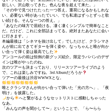
欲しい。沢山歌ってきた。色んな夜を超えて来た。」
「その中で見つけたたった一つ答え。重荷になるかもしれな
い、必要ない時があったていい、でも私達はずっとずっと歌
い続ける。そんな一つの答え。」
「あなたの味方で居続ける。凄く凄くシンプルで簡単なこと
だ。だけど、これに全部詰まってる。絶対またあなたに会い
に行きます。」
本編最後は「シネマを抜け出して」でしたけど、クラシマさ
んが前に出てきてギターを弾く姿や、なっちゃんと唯が向か
い合って弾く姿は最高でした
アンコールの前は恒例の新グッズ紹介。限定ラババンのデザ
インは唯がやったのね。
次のツアーも決まっており、リリースツアーライブのよう
で、これは楽しみですね。3rd Albumだろうか
ツアーの最後は渋谷WWWXとな。
唯とクラシマさんが向かい合って弾いた「光の方へ」、「夜
明け」を披露した。
から
へと繋がるようなセットリストに感動しちゃった
なあ。
「みんなの声を聞かして〜」ということで、「ら〜らら