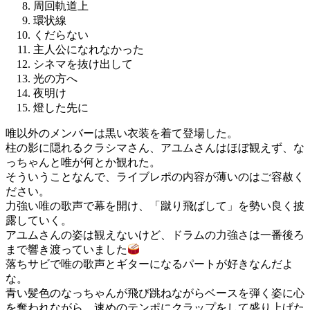
周回軌道上
環状線
くだらない
主人公になれなかった
シネマを抜け出して
光の方へ
夜明け
燈した先に
唯以外のメンバーは黒い衣装を着て登場した。
柱の影に隠れるクラシマさん、アユムさんはほぼ観えず、な
っちゃんと唯が何とか観れた。
そういうことなんで、ライブレポの内容が薄いのはご容赦く
ださい。
力強い唯の歌声で幕を開け、「蹴り飛ばして」を勢い良く披
露していく。
アユムさんの姿は観えないけど、ドラムの力強さは一番後ろ
まで響き渡っていました
落ちサビで唯の歌声とギターになるパートが好きなんだよ
な。
青い髪色のなっちゃんが飛び跳ねながらベースを弾く姿に心
を奪われながら、速めのテンポにクラップをして盛り上げた