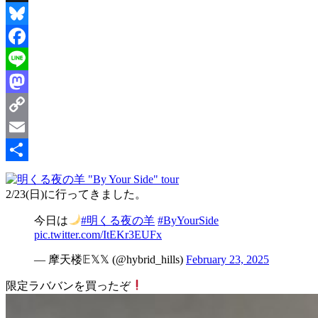
Threads
Bluesky
Facebook
Line
Mastodon
Copy
Link
Email
共
2/23(日)に行ってきました。
有
今日は
#明くる夜の羊
#ByYourSide
pic.twitter.com/ItEKr3EUFx
— 摩天楼𝔼𝕏𝕏 (@hybrid_hills)
February 23, 2025
限定ラババンを買ったぞ