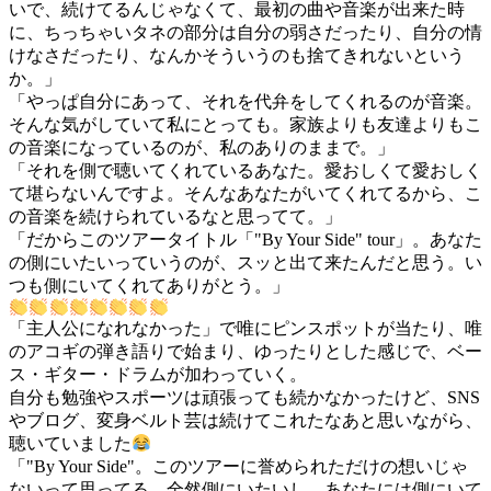
いで、続けてるんじゃなくて、最初の曲や音楽が出来た時
に、ちっちゃいタネの部分は自分の弱さだったり、自分の情
けなさだったり、なんかそういうのも捨てきれないという
か。」
「やっぱ自分にあって、それを代弁をしてくれるのが音楽。
そんな気がしていて私にとっても。家族よりも友達よりもこ
の音楽になっているのが、私のありのままで。」
「それを側で聴いてくれているあなた。愛おしくて愛おしく
て堪らないんですよ。そんなあなたがいてくれてるから、こ
の音楽を続けられているなと思ってて。」
「だからこのツアータイトル「"By Your Side" tour」。あなた
の側にいたいっていうのが、スッと出て来たんだと思う。い
つも側にいてくれてありがとう。」
「主人公になれなかった」で唯にピンスポットが当たり、唯
のアコギの弾き語りで始まり、ゆったりとした感じで、ベー
ス・ギター・ドラムが加わっていく。
自分も勉強やスポーツは頑張っても続かなかったけど、SNS
やブログ、変身ベルト芸は続けてこれたなあと思いながら、
聴いていました
「"By Your Side"。このツアーに誉められただけの想いじゃ
ないって思ってる。全然側にいたいし、あなたには側にいて