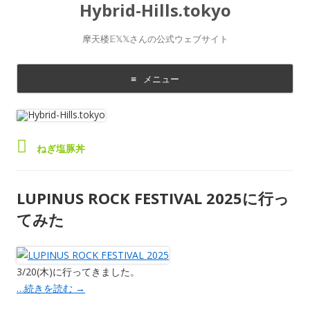
Hybrid-Hills.tokyo
摩天楼𝔼𝕏𝕏さんの公式ウェブサイト
メニュー
コ
ン
テ
ン
ツ
に
ねぎ塩豚丼
移
動
す
る
LUPINUS ROCK FESTIVAL 2025に行っ
てみた
3/20(木)に行ってきました。
…続きを読む
→