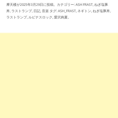
摩天楼
が
2025年3月29日
に投稿。カテゴリー:
ASH FRAST
,
ねぎ塩豚
丼
,
ラストランプ
,
日記
,
音楽
タグ:
ASH_FRAST
,
ネギトン
,
ねぎ塩豚丼
,
ラストランプ
,
ルピナスロック
,
愛沢絢夏
。