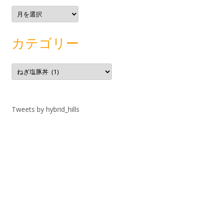
ア
ー
カ
イ
ブ
カテゴリー
カ
テ
ゴ
リ
ー
Tweets by hybrid_hills