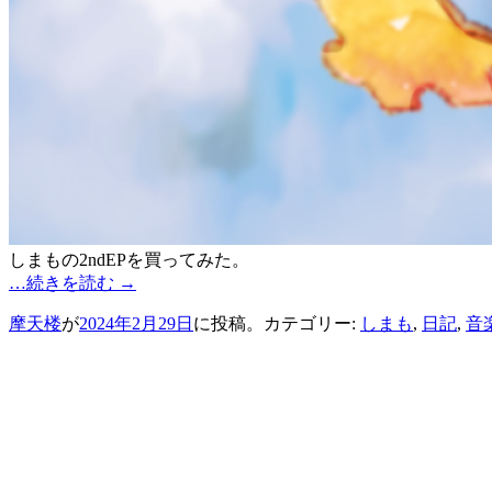
しまもの2ndEPを買ってみた。
…続きを読む
→
摩天楼
が
2024年2月29日
に投稿。カテゴリー:
しまも
,
日記
,
音