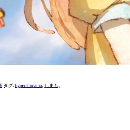
楽
タグ:
hypershimamo
,
しまも
。