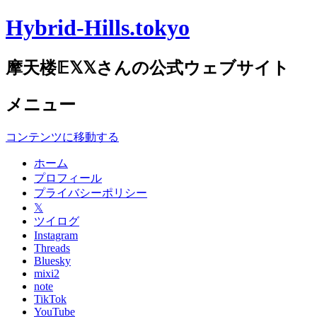
Hybrid-Hills.tokyo
摩天楼𝔼𝕏𝕏さんの公式ウェブサイト
メニュー
コンテンツに移動する
ホーム
プロフィール
プライバシーポリシー
𝕏
ツイログ
Instagram
Threads
Bluesky
mixi2
note
TikTok
YouTube