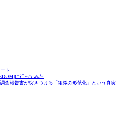
゚ート
 FREEDOM]に行ってみた
調査報告書が突きつける「組織の形骸化」という真実