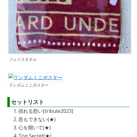
フェイスタオル
ランダムミニポスター
セットリスト
揺れる想い[tribute2023]
息もできない(★)
心を開いて(★)
Top Secret(★)