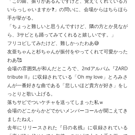
「この曲、振りがあるんですけど、覚えてくれている方
いらっしゃいますか❓」の問いに、会場からはちらほら
手が挙がる。
「ちょっと難しいと思うんですけど、隣の方とか見なが
ら、3サビとも踊ってみてくれると嬉しいです。」
フリコピしてみたけど、難しかったわあ😅
友亜ちゃんと杉ちゃんが振付をやってくれて可愛かった
わあ🥰
会場の雰囲気が和んだところで、2ndアルバム『ZARD
tribute II』に収録されている「Oh my love」とろみさ
んが一番好きな曲である「悲しいほど貴方が好き」をし
っとりと歌い上げる。
落ちサビでついケチャを送ってしまった私ｗ
会場のどこからかどでかいメンバーコールが聞こえてき
ましたねえ。
去年にリリースされた『日の名残』に収録されている