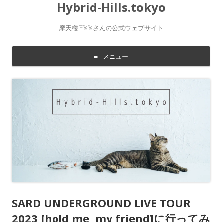
Hybrid-Hills.tokyo
摩天楼𝔼𝕏𝕏さんの公式ウェブサイト
メニュー
コ
ン
テ
ン
ツ
に
移
動
す
る
SARD UNDERGROUND LIVE TOUR
2023 [hold me, my friend]に行ってみ