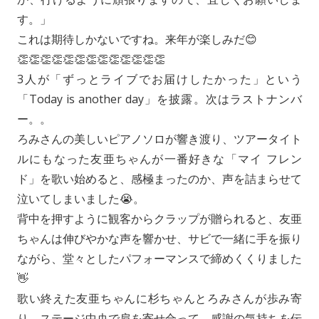
す。」
これは期待しかないですね。来年が楽しみだ😊
👏👏👏👏👏👏👏👏👏👏👏👏👏
3人が「ずっとライブでお届けしたかった」という
「Today is another day」を披露。次はラストナンバ
ー。。
ろみさんの美しいピアノソロが響き渡り、ツアータイト
ルにもなった友亜ちゃんが一番好きな「マイ フレン
ド」を歌い始めると、感極まったのか、声を詰まらせて
泣いてしまいました😭。
背中を押すように観客からクラップが贈られると、友亜
ちゃんは伸びやかな声を響かせ、サビで一緒に手を振り
ながら、堂々としたパフォーマンスで締めくくりました
👋
歌い終えた友亜ちゃんに杉ちゃんとろみさんが歩み寄
り、ステージ中央で肩を寄せ合って、感謝の気持ちを伝