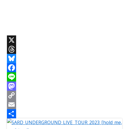
X
T
h
B
r
l
F
e
u
a
L
a
e
c
i
M
d
s
e
n
a
C
s
k
b
e
s
o
E
y
o
t
p
m
共