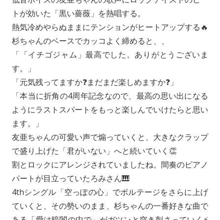
トが効いた「黒い薔薇」を熱唱する。
熱気冷めやらぬままにテンションがヒートアップする🔥
杉ちゃんのベースでカッコよく締めると、、
「「イチゴジャム」最高でした。ありがとうございま
す。」
「元気残ってますか❓まだまだ楽しめますか❓」
「本当に折角の4周年記念なので、最高の思い出になる
ようにラストスパートをもっと楽しんでいけたらと思い
ます。」
友亜ちゃんの可愛い声で煽っていくと、大きなクラップ
で盛り上げた「君がいない」へと続いていく👏
割とロックにアレンジされていましたね。間奏のピアノ
パートが目立っていたろみさん🎹
4thシングル「空っぽの心」でボルテージをさらに上げ
ていくと、その勢いのまま、杉ちゃんの一番好きな曲で
ある「愛は暗闇の中で」がガツンと突き刺さっていく⚡️