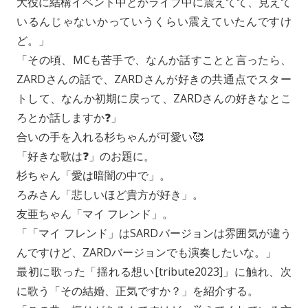
大役に結構イベント中とかライブ中に震えてて、見えて
いるんじゃないかっていうくらい震えていたんですけ
ど。」
「その頃、MCも苦手で、なんか話すことと言ったら、
ZARDさんの話で、ZARDさんが好きの共通点でスター
トして、なんか初期に戻って、ZARDさんの好きなとこ
ろとか話しますか❓」
合いの手を入れる杉ちゃんが可愛い🥰
「好きな歌は❓」のお題に。
杉ちゃん「愛は暗闇の中で」。
ろみさん「悲しいほど貴方が好き」。
友亜ちゃん「マイ フレンド」。
「「マイ フレンド」はSARDバージョンは雰囲気が違う
んですけど、ZARDバージョンでも演奏したいな。」
最初に歌った「揺れる想い[tribute2023]」に触れ、次
に歌う「その結婚、正気ですか？」を紹介する。