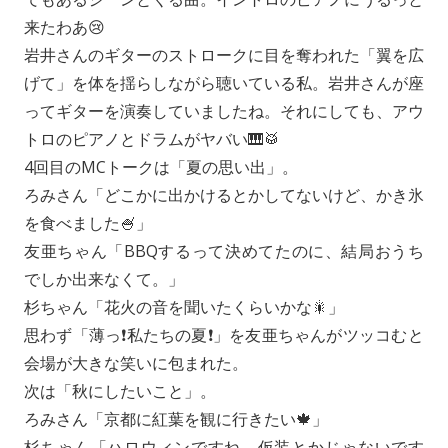
来たわあ😢
岩井さんのギターのストロークに目を奪われた「翼を広
げて」を体を揺らしながら聴いている私。岩井さんが座
ってギターを演奏していましたね。それにしても、アウ
トロのピアノとドラムがヤバい🎹🥁
4回目のMCトークは「夏の思い出」。
ろみさん「どこかに出かけるとかしてないけど、かき氷
を食べました🍧」
友亜ちゃん「BBQするって決めてたのに、結局おうち
でしか出来なくて。」
杉ちゃん「花火の音を聞いたくらいかな🎇」
思わず「薄っ❗️私たちの夏❗️」を友亜ちゃんがツッコむと
会場が大きな笑いに包まれた。
次は「秋にしたいこと」。
ろみさん「京都に紅葉を観に行きたい🍁」
杉ちゃん「ハロウィンですね。仮装とかじゃないです