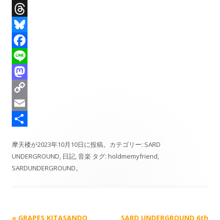
X
T
h
B
r
l
F
e
u
a
L
a
e
c
i
M
d
s
e
n
a
C
s
k
b
e
s
o
E
y
o
t
p
m
共
摩天楼
が
2023年10月10日
に投稿。カテゴリー:
SARD
o
o
y
a
有
UNDERGROUND
,
日記
,
音楽
タグ:
holdmemyfriend
,
k
d
L
i
SARDUNDERGROUND
。
o
i
l
n
n
k
記
«
GRAPES KITASANDO
SARD UNDERGROUND 6th