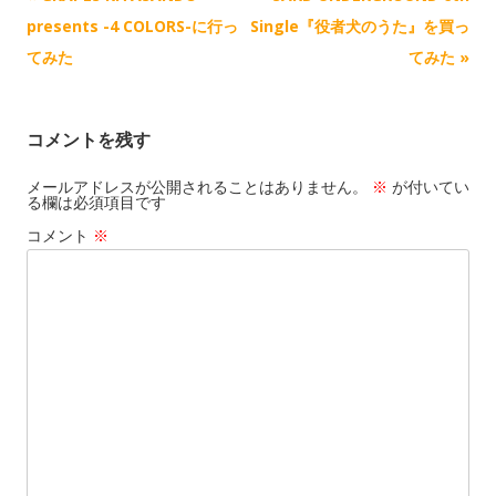
事
presents -4 COLORS-に行っ
Single『役者犬のうた』を買っ
ナ
てみた
てみた
»
ビ
ゲ
コメントを残す
ー
シ
メールアドレスが公開されることはありません。
※
が付いてい
る欄は必須項目です
ョ
コメント
※
ン