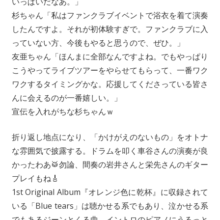
いっぱいだなあ。」
杉ちゃん「私はファンクラブイベントで浴衣を着て演奏
したんですよ。それが初体験すぎで。ファンクラブに入
っていない方、今後もやると思うので、ぜひ。」
友亜ちゃん「ほんまに全部なんですよね。でもやっぱり
こうやってライブツアーをやらせてもらって、一番ワク
ワクするタイミングかな。応援してくださっている皆さ
んに会えるのが一番嬉しい。」
宣伝を入れがちな杉ちゃんｗ
折り返し地点になり、「かけがえのないもの」をオトナ
な雰囲気で披露する。ドラムを叩く車谷さんの演奏が良
かったわあ🥁勿論、間奏の岩井さんと栄先さんのギター
プレイもね🎸
1st Original Album『オレンジ色に乾杯』に収録されて
いる「Blue tears」は聴かせる系でもあり、泣かせる系
でもあるジーンとくる曲。イントロのピアノにうるっと