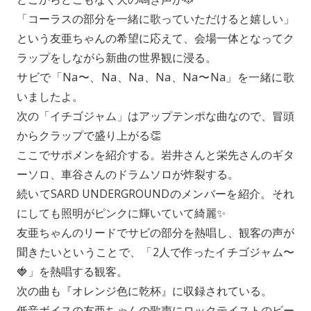
「コーラスの部分を一緒に歌っていただけると嬉しい」
という友亜ちゃんの希望に応えて、会場一体となってク
ラップをしながら新曲の世界観に浸る。
サビで「Na〜、Na、Na、Na、Na〜Na」を一緒に歌
いましたよ。
次の「イチゴジャム」はアップテンポな曲なので、冒頭
からクラップで盛り上がる👏
ここでサポメンを紹介する。岩井さんと栄先さんのギタ
ーソロ、車谷さんのドラムソロが炸裂する。
続いてSARD UNDERGROUNDのメンバーを紹介。それ
にしても照明がピンクに輝いていて綺麗✨
友亜ちゃんのリードでサビの部分を熱唱し、観客の声が
聞きたいということで、「2人で作ったイチゴジャム〜
🍓」を熱唱する観客。
次の曲も『オレンジ色に乾杯』に収録されている。
低音ボイスの友亜ちゃんの歌声にロックテイストのビー