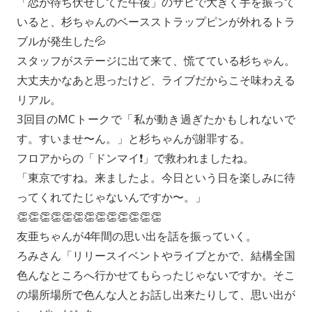
「恋が待ち伏せしてた午後」のサビで大きく手を振って
いると、杉ちゃんのベースストラップピンが外れるトラ
ブルが発生した💦
スタッフがステージに出て来て、慌てている杉ちゃん。
大丈夫かなあと思ったけど、ライブだからこそ味わえる
リアル。
3回目のMCトークで「私が動き過ぎたかもしれないで
す。すいませ〜ん。」と杉ちゃんが謝罪する。
フロアからの「ドンマイ❗️」で救われましたね。
「東京ですね。来ましたよ。今日という日を楽しみに待
ってくれてたじゃないんですか〜。」
👏👏👏👏👏👏👏👏👏👏👏👏👏
友亜ちゃんが4年間の思い出を話を振っていく。
ろみさん「リリースイベントやライブとかで、結構全国
色んなところへ行かせてもらったじゃないですか。そこ
の場所場所で色んな人とお話し出来たりして、思い出が