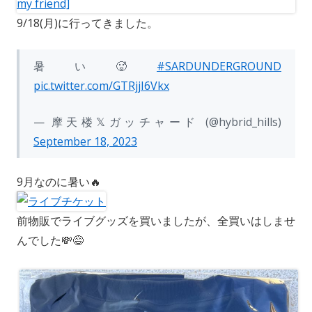
o
o
y
a
有
9/18(月)に行ってきました。
k
d
L
i
o
i
l
暑い🥵
#SARDUNDERGROUND
n
n
pic.twitter.com/GTRjjI6Vkx
k
— 摩天楼𝕏ガッチャード (@hybrid_hills)
September 18, 2023
9月なのに暑い🔥
前物販でライブグッズを買いましたが、全買いはしませ
んでした💸😅