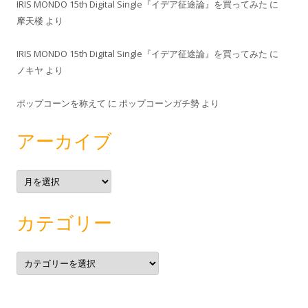
IRIS MONDO 15th Digital Single『イデア征途論』を買ってみた
に
摩天楼
より
IRIS MONDO 15th Digital Single『イデア征途論』を買ってみた
に
ノキヤ
より
ポップコーンを称えて
に
ポップコーンガチ勢
より
アーカイブ
ア
ー
カ
イ
ブ
カテゴリー
カ
テ
ゴ
リ
ー