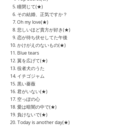
瞳閉じて(★)
その結婚、正気ですか？
Oh my love(★)
悲しいほど貴方が好き(★)
恋が待ち伏せしてた午後
かけがえのないもの(★)
Blue tears
翼を広げて(★)
役者犬のうた
イチゴジャム
黒い薔薇
君がいない(★)
空っぽの心
愛は暗闇の中で(★)
負けないで(★)
Today is another day(★)