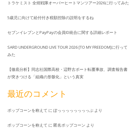
トラケミスト 全焼戦隊オーバーヒートマンツアー2026に行ってみた
5歳児に向けて給付付き税額控除の説明をするね
セブンイレブンとPayPayの会員ID統合に関する詳細レポート
SARD UNDERGROUND LIVE TOUR 2026 [TO MY FREEDOM]に行って
みた
【徹底分析】同志社国際高校・辺野古ボート転覆事故、調査報告書
が突きつける「組織の形骸化」という真実
最近のコメント
ポップコーンを称えて
に
ぽっっっっっっっっぷ
より
ポップコーンを称えて
に
匿名ポップコーン
より