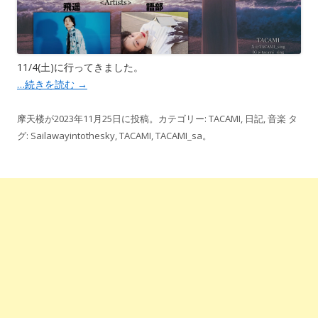
11/4(土)に行ってきました。
…続きを読む
→
摩天楼
が
2023年11月25日
に投稿。カテゴリー:
TACAMI
,
日記
,
音楽
タ
グ:
Sailawayintothesky
,
TACAMI
,
TACAMI_sa
。