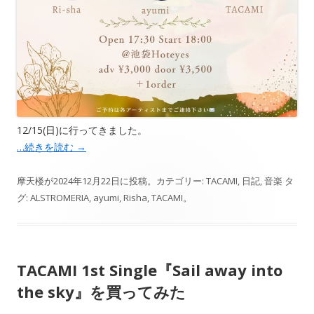
12/15(日)に行ってきました。
…続きを読む
→
摩天楼
が
2024年12月22日
に投稿。カテゴリー:
TACAMI
,
日記
,
音楽
タ
グ:
ALSTROMERIA
,
ayumi
,
Risha
,
TACAMI
。
TACAMI 1st Single『Sail away into
the sky』を買ってみた