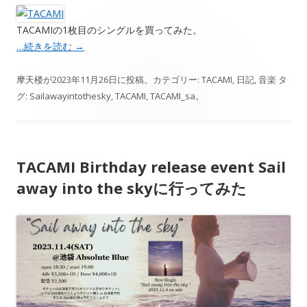
TACAMIの1枚目のシングルを買ってみた。
…続きを読む
→
摩天楼
が
2023年11月26日
に投稿。カテゴリー:
TACAMI
,
日記
,
音楽
タ
グ:
Sailawayintothesky
,
TACAMI
,
TACAMI_sa
。
TACAMI Birthday release event Sail
away into the skyに行ってみた