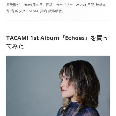
摩天楼
が
2026年5月30日
に投稿。カテゴリー:
TACAMI
,
日記
,
綾織綾
音
,
音楽
タグ:
TACAMI
,
共鳴
,
綾織綾音
。
TACAMI 1st Album『Echoes』を買っ
てみた