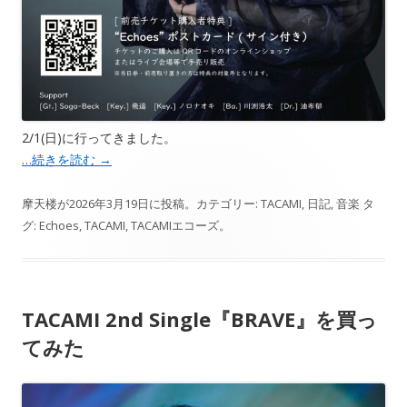
2/1(日)に行ってきました。
…続きを読む
→
摩天楼
が
2026年3月19日
に投稿。カテゴリー:
TACAMI
,
日記
,
音楽
タ
グ:
Echoes
,
TACAMI
,
TACAMIエコーズ
。
TACAMI 2nd Single『BRAVE』を買っ
てみた