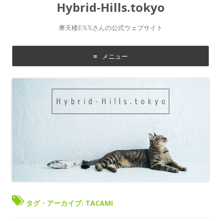
Hybrid-Hills.tokyo
摩天楼𝔼𝕏𝕏さんの公式ウェブサイト
メニュー
コ
ン
テ
ン
ツ
に
移
動
す
る
タグ・アーカイブ:
TACAMI