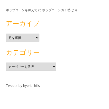
ポップコーンを称えて
に
ポップコーンガチ勢
より
アーカイブ
ア
ー
カ
イ
ブ
カテゴリー
カ
テ
ゴ
リ
ー
Tweets by hybrid_hills